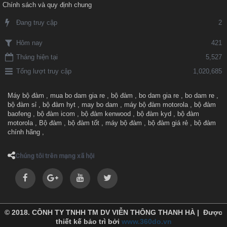
Chính sách và quy định chung
Đang truy cập
2
421
Hôm nay
Tháng hiện tại
5,527
Tổng lượt truy cập
1,020,685
Máy bộ đàm
,
mua bo dam gia re
,
bộ đàm
,
bo dam gia re
,
bo dam re
,
bộ đàm sỉ
,
bộ đàm hyt
,
may bo dam
,
máy bộ đàm motorola
,
bộ đàm
baofeng
,
bộ đàm icom
,
bộ đàm kenwood
,
bộ đàm kyd
,
bộ đàm
motorola
,
Bộ đàm
,
bộ đàm tốt
,
máy bộ đàm
,
bộ đàm giá rẻ
,
bộ đàm
chính hãng
,
Chúng tôi trên mạng xã hội
© 2018. CÔNH TY TNHH TM DV VIỄN THÔNG THANH HÀ | Được
thiết kế bảo trì bởi
www.360do.vn