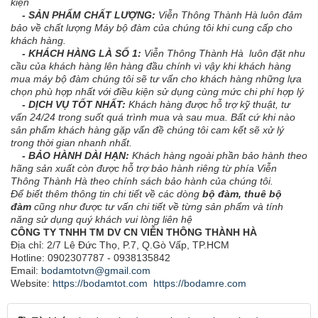
kiện
- SẢN PHẨM CHẤT LƯỢNG:
Viễn Thông Thành Hà luôn đảm
bảo về chất lượng Máy bộ đàm của chúng tôi khi cung cấp cho
khách hàng.
- KHÁCH HÀNG LÀ SỐ 1:
Viễn Thông Thành Hà luôn đặt nhu
cầu của khách hàng lên hàng đầu chính vì vậy khi khách hàng
mua máy bộ đàm chúng tôi sẽ tư vấn cho khách hàng những lựa
chọn phù hợp nhất với điều kiện sử dụng cùng mức chi phí hợp lý
- DỊCH VỤ TỐT NHẤT:
Khách hàng được hỗ trợ kỹ thuật, tư
vấn 24/24 trong suốt quá trình mua và sau mua. Bất cứ khi nào
sản phẩm khách hàng gặp vấn đề chúng tôi cam kết sẽ xử lý
trong thời gian nhanh nhất.
- BẢO HÀNH DÀI HẠN:
Khách hàng ngoài phần bảo hành theo
hãng sản xuất còn được hỗ trợ bảo hành riêng từ phía Viễn
Thông Thành Hà theo chính sách bảo hành của chúng tôi.
Để biết thêm thông tin chi tiết về các dòng
bộ đàm, thuê bộ
đàm
cũng như được tư vấn chi tiết về từng sản phẩm và tính
năng sử dụng quý khách vui lòng liên hệ
CÔNG TY TNHH TM DV CN VIỄN THÔNG THÀNH HÀ
Địa chỉ: 2/7 Lê Đức Thọ, P.7, Q.Gò Vấp, TP.HCM
Hotline: 0902307787 - 0938135842
Email:
bodamtotvn@gmail.com
Website:
https://bodamtot.com
https://bodamre.com