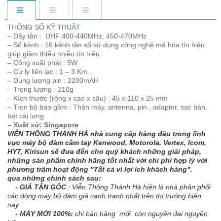
THÔNG SỐ KỸ THUÂT
– Dãy tần : UHF 400-440MHz, 450-470MHz
– Số kênh : 16 kênh tần số sử dụng công nghệ mã hóa tín hiệu
giúp giảm thiểu nhiễu tín hiệu
– Công suất phát : 5W
– Cự ly liên lạc : 1 – 3 Km.
– Dung lượng pin : 2200mAH
– Trọng lượng : 210g
– Kích thước (rộng x cao x sâu) : 45 x 110 x 25 mm
– Trọn bộ bao gồm : Thân máy, antenna, pin , adaptor, sạc bàn,
bát cài lưng.
– Xuất xứ: Singapore
VIỄN THÔNG THÀNH HÀ nhà cung cấp hàng đầu trong lĩnh
vực máy bộ đàm cầm tay Kenwood, Motorola, Vertex, Icom,
HYT, Kirisun sẽ đưa đến cho quý khách những giải pháp,
những sản phẩm chính hãng tốt nhất với chi phí hợp lý với
phương trâm hoạt động "Tất cả vì lợi ích khách hàng".
qua những chính sách sau:
- GIÁ TẬN GỐC
: Viễn Thông Thành Hà hiện là nhà phân phối
các dòng máy bộ đàm giá cạnh tranh nhất trên thị trường hiện
nay.
- MÁY MỚI 100%:
chỉ bán hàng mới còn nguyên đai nguyên