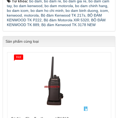
Từ khóa:
bo dam
,
bo dam re
,
bo dam gia re
,
bo dam cam
tay
,
bo dam kenwood
,
bo dam motorola
,
bo dam chinh hang
,
bo dam icom
,
bo dam ho chi minh
,
bo dam binh duong
,
icom
,
kenwood
,
motorola
,
Bộ đàm Kenwood TK 217s
,
BỘ ĐÀM
KENWOOD TK P222
,
Bộ đàm Motorola XIR 5320
,
BỘ ĐÀM
KENWOOD TK 889
,
Bộ đàm Kenwood TK 3178 NEW
Sản phẩm cùng loại
Hot