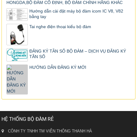
HONGDA,BỘ ĐÀM CỐ ĐỊNH, BỘ ĐÀM CHÍNH HÃNG KHÁC
Hướng dẫn cài đặt máy bộ đàm icom IC V8, V82
bằng tay
Tai nghe điện thoại kiểu bộ đàm
ĐĂNG KÝ TẦN SỐ BỘ ĐÀM – DỊCH VỤ ĐĂNG KÝ
TẦN SỐ
HƯỚNG DẪN ĐĂNG KÝ MỚI
HỆ THỐNG BỘ ĐÀM RẺ
CÔNH TY TNHH TM VIỄN THÔNG THANH HÀ