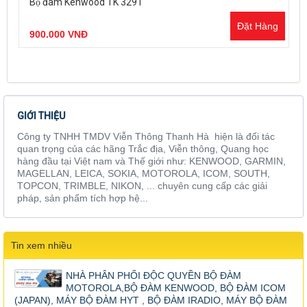
Bộ đàm Kenwood TK 3291
Đặt Hàng
900.000 VNĐ
GIỚI THIỆU
Công ty TNHH TMDV Viễn Thông Thanh Hà hiện là đối tác
quan trọng của các hãng Trắc địa, Viễn thông, Quang học
hàng đầu tại Việt nam và Thế giới như: KENWOOD, GARMIN,
MAGELLAN, LEICA, SOKIA, MOTOROLA, ICOM, SOUTH,
TOPCON, TRIMBLE, NIKON, ... chuyên cung cấp các giải
pháp, sản phẩm tích hợp hệ...
Tin xem nhiều
NHÀ PHÂN PHỐI ĐỘC QUYỀN BỘ ĐÀM
MOTOROLA,BỘ ĐÀM KENWOOD, BỘ ĐÀM ICOM
(JAPAN), MÁY BỘ ĐÀM HYT , BỘ ĐÀM IRADIO, MÁY BỘ ĐÀM