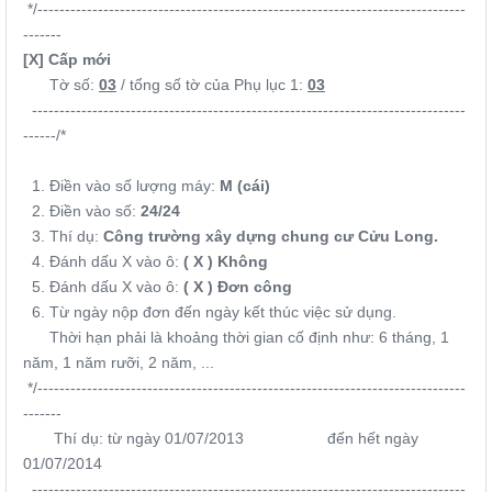
*/------------------------------------------------------------------------------
-------
[X] Cấp mới
Tờ số:
03
/ tổng số tờ của Phụ lục 1:
03
-------------------------------------------------------------------------------
------/*
1. Điền vào số lượng máy:
M (cái)
2. Điền vào số:
24/24
3. Thí dụ:
Công trường xây dựng chung cư Cửu Long.
4. Đánh dấu X vào ô:
( X ) Không
5. Đánh dấu X vào ô:
( X ) Đơn công
6. Từ ngày nộp đơn đến ngày kết thúc việc sử dụng.
Thời hạn phải là khoảng thời gian cố định như: 6 tháng, 1
năm, 1 năm rưỡi, 2 năm, ...
*/------------------------------------------------------------------------------
-------
Thí dụ: từ ngày 01/07/2013 đến hết ngày
01/07/2014
-------------------------------------------------------------------------------