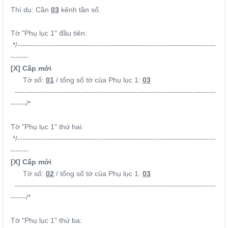
Thí dụ: Cần
03
kênh tần số.
Tờ "Phụ lục 1" đầu tiên:
*/------------------------------------------------------------------------------
-------
[X] Cấp mới
Tờ số:
01
/ tổng số tờ của Phụ lục 1:
03
-------------------------------------------------------------------------------
------/*
Tờ "Phụ lục 1" thứ hai:
*/------------------------------------------------------------------------------
-------
[X] Cấp mới
Tờ số:
02
/ tổng số tờ của Phụ lục 1:
03
-------------------------------------------------------------------------------
------/*
Tờ "Phụ lục 1" thứ ba: