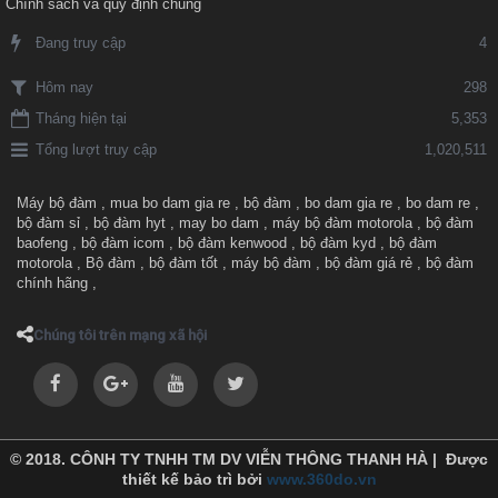
Chính sách và quy định chung
Đang truy cập
4
298
Hôm nay
Tháng hiện tại
5,353
Tổng lượt truy cập
1,020,511
Máy bộ đàm
,
mua bo dam gia re
,
bộ đàm
,
bo dam gia re
,
bo dam re
,
bộ đàm sỉ
,
bộ đàm hyt
,
may bo dam
,
máy bộ đàm motorola
,
bộ đàm
baofeng
,
bộ đàm icom
,
bộ đàm kenwood
,
bộ đàm kyd
,
bộ đàm
motorola
,
Bộ đàm
,
bộ đàm tốt
,
máy bộ đàm
,
bộ đàm giá rẻ
,
bộ đàm
chính hãng
,
Chúng tôi trên mạng xã hội
© 2018. CÔNH TY TNHH TM DV VIỄN THÔNG THANH HÀ | Được
thiết kế bảo trì bởi
www.360do.vn