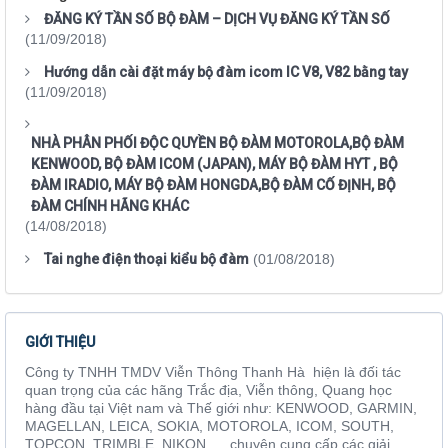
ĐĂNG KÝ TẦN SỐ BỘ ĐÀM – DỊCH VỤ ĐĂNG KÝ TẦN SỐ
(11/09/2018)
Hướng dẫn cài đặt máy bộ đàm icom IC V8, V82 bằng tay
(11/09/2018)
NHÀ PHÂN PHỐI ĐỘC QUYỀN BỘ ĐÀM MOTOROLA,BỘ ĐÀM
KENWOOD, BỘ ĐÀM ICOM (JAPAN), MÁY BỘ ĐÀM HYT , BỘ
ĐÀM IRADIO, MÁY BỘ ĐÀM HONGDA,BỘ ĐÀM CỐ ĐỊNH, BỘ
ĐÀM CHÍNH HÃNG KHÁC
(14/08/2018)
Tai nghe điện thoại kiểu bộ đàm
(01/08/2018)
GIỚI THIỆU
Công ty TNHH TMDV Viễn Thông Thanh Hà hiện là đối tác
quan trọng của các hãng Trắc địa, Viễn thông, Quang học
hàng đầu tại Việt nam và Thế giới như: KENWOOD, GARMIN,
MAGELLAN, LEICA, SOKIA, MOTOROLA, ICOM, SOUTH,
TOPCON, TRIMBLE, NIKON, ... chuyên cung cấp các giải