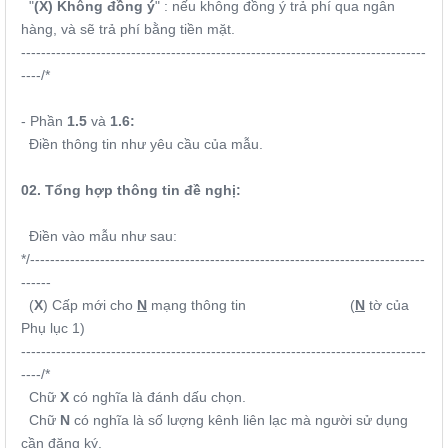
"
(X) Không đồng ý
" : nếu không đồng ý trả phí qua ngân
hàng, và sẽ trả phí bằng tiền mặt.
---------------------------------------------------------------------------------
----/*
- Phần
1.5
và
1.6:
Điền thông tin
như yêu cầu của mẫu.
02. Tổng hợp thông tin đề nghị:
Điền vào mẫu như sau:
*/-------------------------------------------------------------------------------
------
(
X
) Cấp mới cho
N
mạng thông tin (
N
tờ của
Phụ lục 1)
---------------------------------------------------------------------------------
----/*
Chữ
X
có nghĩa là đánh dấu chọn.
Chữ
N
có nghĩa là số lượng kênh liên lạc mà người sử dụng
cần đăng ký.