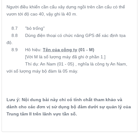
Người điều khiển cần cẩu xây dựng ngồi trên cần cẩu có thể
vươn tới độ cao 40, vậy ghi là 40 m.
8.7 "bỏ trống"
8.8 Dùng điện thoại có chức năng GPS để xác định tọa
độ.
8.9 Hô hiệu:
Tên của công ty
(01 - M)
[Với M là số lượng máy đã ghi ở phần 1.]
Thí dụ: An Nam (01 - 05) , nghĩa là công ty An Nam,
với số lượng máy bộ đàm là 05 máy.
Lưu ý: Nội dung bài này chỉ có tính chất tham khảo và
dành cho các đơn vị sử dụng bộ đàm dưới sự quản lý của
Trung tâm II trên lãnh vực tần số.