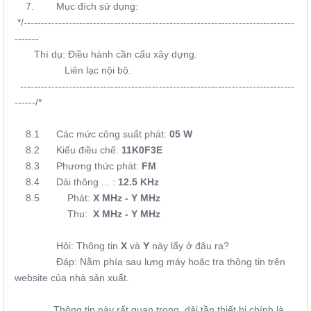
7. Mục đích sử dụng:
*/------------------------------------------------------------------------------
-------
Thí dụ: Điều hành cần cẩu xây dựng.
Liên lạc nội bộ.
-------------------------------------------------------------------------------
------/*
8.1 Các mức công suất phát:
05 W
8.2
Kiểu điều chế:
11K0F3E
8.3 Phương thức phát:
FM
8.4 Dải thông ... :
12.5 KHz
8.5 Phát:
X MHz - Y MHz
Thu:
X MHz - Y MHz
Hỏi: Thông tin
X
và
Y
này lấy ở đâu ra?
Đáp: Nằm phía sau lưng máy hoặc tra thông tin trên
website của nhà sản xuất.
Thông tin này rất quan trọng, dải tần thiết bị chính là