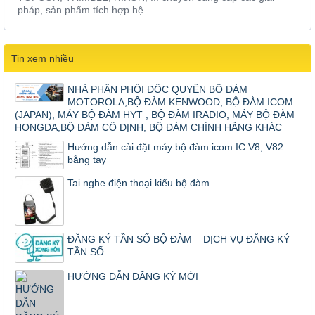
pháp, sản phẩm tích hợp hệ...
Tin xem nhiều
NHÀ PHÂN PHỐI ĐỘC QUYỀN BỘ ĐÀM
MOTOROLA,BỘ ĐÀM KENWOOD, BỘ ĐÀM ICOM
(JAPAN), MÁY BỘ ĐÀM HYT , BỘ ĐÀM IRADIO, MÁY BỘ ĐÀM
HONGDA,BỘ ĐÀM CỐ ĐỊNH, BỘ ĐÀM CHÍNH HÃNG KHÁC
Hướng dẫn cài đặt máy bộ đàm icom IC V8, V82
bằng tay
Tai nghe điện thoại kiểu bộ đàm
ĐĂNG KÝ TẦN SỐ BỘ ĐÀM – DỊCH VỤ ĐĂNG KÝ
TẦN SỐ
HƯỚNG DẪN ĐĂNG KÝ MỚI