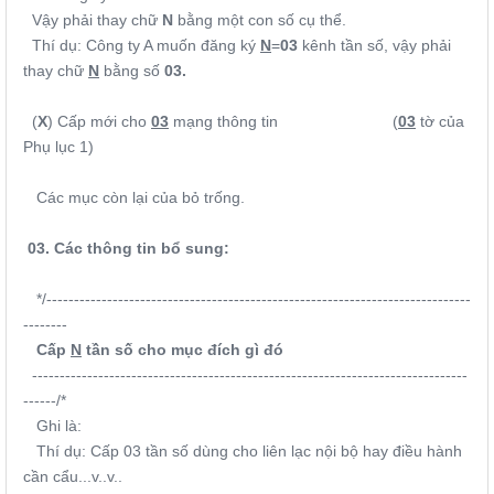
Vậy phải thay chữ
N
bằng một con số cụ thể.
Thí dụ: Công ty A muốn đăng ký
N
=
03
kênh tần số, vậy phải
thay chữ
N
bằng số
03.
(
X
) Cấp mới cho
03
mạng thông tin (
03
tờ của
Phụ lục 1)
Các mục còn lại của bỏ trống.
03.
Các thông tin bổ sung:
*/-----------------------------------------------------------------------------
--------
Cấp
N
tần số cho mục đích gì đó
-------------------------------------------------------------------------------
------/*
Ghi là:
Thí dụ: Cấp 03 tần số dùng cho liên lạc nội bộ hay điều hành
cần cẩu...v..v..