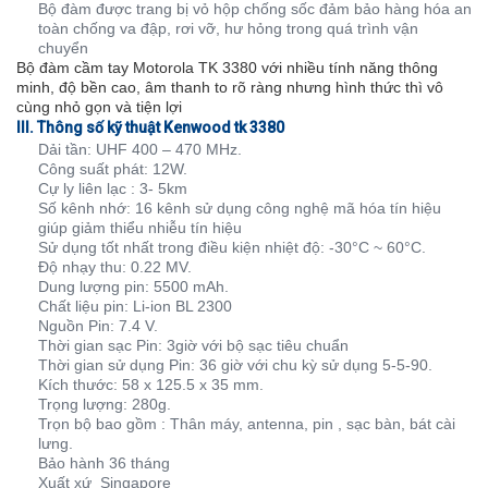
Bộ đàm được trang bị vỏ hộp chống sốc đảm bảo hàng hóa an
toàn chống va đập, rơi vỡ, hư hỏng trong quá trình vận
chuyển
Bộ đàm cầm tay Motorola TK 3380 với nhiều tính năng thông
minh, độ bền cao, âm thanh to rõ ràng nhưng hình thức thì vô
cùng nhỏ gọn và tiện lợi
III. Thông số kỹ thuật Kenwood tk 3380
Dải tần: UHF 400 – 470 MHz.
Công suất phát: 12W.
Cự ly liên lạc : 3- 5km
Số kênh nhớ: 16 kênh sử dụng công nghệ mã hóa tín hiệu
giúp giảm thiểu nhiễu tín hiệu
Sử dụng tốt nhất trong điều kiện nhiệt độ: -30°C ~ 60°C.
Độ nhạy thu: 0.22 MV.
Dung lượng pin: 5500 mAh.
Chất liệu pin: Li-ion BL 2300
Nguồn Pin: 7.4 V.
Thời gian sạc Pin: 3giờ với bộ sạc tiêu chuẩn
Thời gian sử dụng Pin: 36 giờ với chu kỳ sử dụng 5-5-90.
Kích thước: 58 x 125.5 x 35 mm.
Trọng lượng: 280g.
Trọn bộ bao gồm : Thân máy, antenna, pin , sạc bàn, bát cài
lưng.
Bảo hành 36 tháng
Xuất xứ Singapore