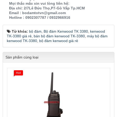
Mọi thắc mắc xin vui lòng liên hệ:
Địa chỉ: 2/7Lê Đức Thọ,P7-Gò Vấp Tp.HCM
Email : bodamtotvn@gmail.com
Hotline : 0902307787 / 0932966916
Từ khóa:
bộ đàm
,
Bộ đàm Kenwood TK 3380
,
kenwood
TK-3380 giá rẻ
,
bán bộ đàm kenwood TK-3380
,
máy bộ đàm
kenwood TK-3380
,
bộ đàm kenwood giá rẻ
Sản phẩm cùng loại
Hot