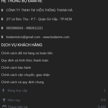
HỆ THỐNG BỘ ĐÀM RẺ
CÔNH TY TNHH TM VIỄN THÔNG THANH HÀ
2/7 Lê Đức Thọ - P.7 - Quận Gò Vấp - TP.HCM
0932966916 - 0982611221
bodamtotvn@gmail.com - www.bodamre.com
DỊCH VỤ KHÁCH HÀNG
Chính sách đổi trả hàng và hoàn tiền
Quy định và hình thức thanh toán
Chính sách bảo hành
Chính sách vận chuyển, giao nhận
Chính sách và quy định chung
Đang truy cập
1
378
Hôm nay
Tháng hiện tại
5,433