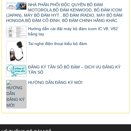
NHÀ PHÂN PHỐI ĐỘC QUYỀN BỘ ĐÀM
MOTOROLA,BỘ ĐÀM KENWOOD, BỘ ĐÀM ICOM
(JAPAN), MÁY BỘ ĐÀM HYT , BỘ ĐÀM IRADIO, MÁY BỘ ĐÀM
HONGDA,BỘ ĐÀM CỐ ĐỊNH, BỘ ĐÀM CHÍNH HÃNG KHÁC
Hướng dẫn cài đặt máy bộ đàm icom IC V8, V82
bằng tay
Tai nghe điện thoại kiểu bộ đàm
ĐĂNG KÝ TẦN SỐ BỘ ĐÀM – DỊCH VỤ ĐĂNG KÝ
TẦN SỐ
HƯỚNG DẪN ĐĂNG KÝ MỚI