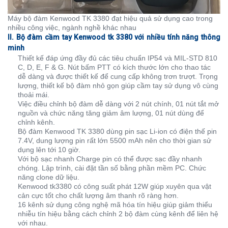
Máy bộ đàm Kenwood TK 3380 đạt hiệu quả sử dụng cao trong
nhiều công việc, ngành nghề khác nhau
II. Bộ đàm cầm tay Kenwood tk 3380 với nhiều tính năng thông
minh
Thiết kế đáp ứng đầy đủ các tiêu chuẩn IP54 và MIL-STD 810
C, D, E, F & G. Nút bấm PTT có kích thước lớn cho thao tác
dễ dàng và được thiết kế để cung cấp không trơn trượt. Trọng
lượng, thiết kế bộ đàm nhỏ gọn giúp cầm tay sử dụng vô cùng
thoải mái.
Việc điều chỉnh bộ đàm dễ dàng với 2 nút chính, 01 nút tắt mở
nguồn và chức năng tăng giảm âm lượng, 01 nút dùng để
chỉnh kênh.
Bộ đàm Kenwood TK 3380 dùng pin sạc Li-ion có điện thế pin
7.4V, dung lượng pin rất lớn 5500 mAh nên cho thời gian sử
dụng lên tới 10 giờ.
Với bộ sạc nhanh Charge pin có thể được sạc đầy nhanh
chóng. Lập trình, cài đặt tần số bằng phần mềm PC. Chức
năng clone dữ liệu.
Kenwood tk3380 có công suất phát 12W giúp xuyên qua vật
cản cực tốt cho chất lượng âm thanh rõ ràng hơn.
16 kênh sử dụng công nghệ mã hóa tín hiệu giúp giảm thiểu
nhiễu tín hiệu bằng cách chỉnh 2 bộ đàm cùng kênh để liên hệ
với nhau.