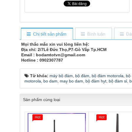
Chi tiết sản phẩm
Bình luận
Đá
Mọi thắc mắc xin vui lòng liên hệ:
Địa chỉ: 2/7Lê Đức Thọ,P7-Gò Vấp Tp.HCM
Email : bodamtotvn@gmail.com
Hotline : 0902307787
Từ khóa:
máy bộ đàm
,
bộ đàm
,
bộ đàm motorola
,
bộ
motorola
,
bo dam
,
may bo dam
,
bộ đàm hyt
,
bộ đàm sỉ
,
b
Sản phẩm cùng loại
Hot
Hot