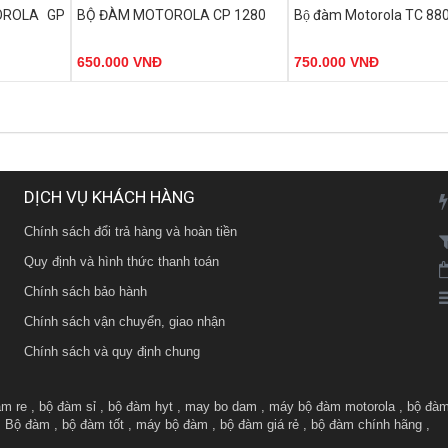
MHz.
Dãy tần: UHF 400-470 MHz.
Dãy tần:
UHF 400-470Mhz.
ROLA GP
BỘ ĐÀM MOTOROLA CP 1280
Bộ đàm Motorola TC 88
1.000.000đ
 số sử dụng
- Số kênh: 16 kênh tần số sử dụng
- Số kênh:
16 kênh
tần số
-
ệu giúp giảm
công nghệ mã hóa tín hiệu giúp giảm
công nghệ mã hóa tín hiệu 
MIỄN PHÍ VẬN CHUY
650.000 VNĐ
750.000 VNĐ
thiểu nhiễu tín hiệu.
thiểu nhiễu tín hiệu.
HÔM NAY
HF).
- Công suất phát: 10W (UHF).
- Công suất phát cao, âm tha
Số lượng quà tặng có hạn
ang lại thời
- Pin: 2500mAh - 7.4V mang lại thời
MUA SỐ LƯỢNG CHIẾ
gian đàm thoại dài.
CAO
ặt Hàng
Đặt Hàng
Đặt
 hiệu và Pin
- Đèn báo trạng thái tín hiệu và Pin
GIAO HÀNG MIỄN PHÍ
sạc.
DỊCH VỤ KHÁCH HÀNG
KHUYẾN MÃI THƯỜNG X
LIÊN HÊ TRỰC TIẾP ĐỂ
Chính sách đổi trả hàng và hoàn tiền
ƯU ĐÃI HƠN
Quy định và hình thức thanh toán
Chính sách bảo hành
Chính sách vận chuyển, giao nhận
Chính sách và quy định chung
am re
,
bộ đàm sỉ
,
bộ đàm hyt
,
may bo dam
,
máy bộ đàm motorola
,
bộ đàm
,
Bộ đàm
,
bộ đàm tốt
,
máy bộ đàm
,
bộ đàm giá rẻ
,
bộ đàm chính hãng
,