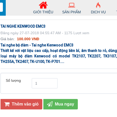
GIỚI THIỆU
SẢN PHẨM
DỊCH VỤ
TAI NGHE KENWOOD EMC3
Đăng ngày 27-07-2018 04:55:47 AM - 1175 Lượt xem
Giá bán:
100.000 VNĐ
Tai nghe bộ đàm - Tai nghe Kenwood EMC3
Thiết kế với vật liệu cao cấp, hoạt động bền bỉ, âm thanh to rỏ, dùn
loại máy bộ đàm Kenwood có model TK2107, TK2207, TK3107,
TH255A, TK2407, TK-U100, TK-P701....
Số lượng
Thêm vào giỏ
Mua ngay