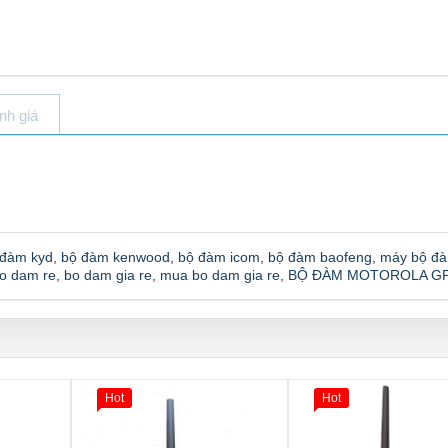
nh giá
 đàm kyd
,
bộ đàm kenwood
,
bộ đàm icom
,
bộ đàm baofeng
,
máy bộ đ
o dam re
,
bo dam gia re
,
mua bo dam gia re
,
BỘ ĐÀM MOTOROLA GP
Hot
Hot