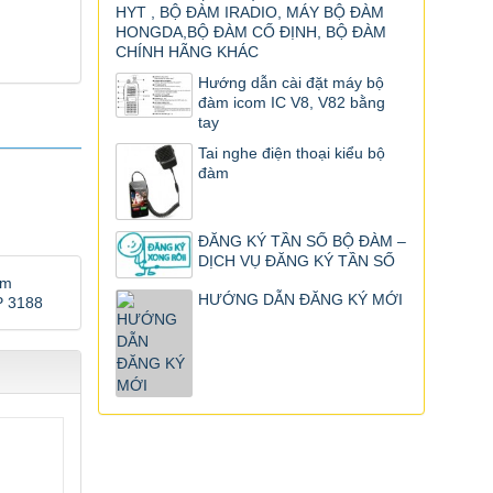
HYT , BỘ ĐÀM IRADIO, MÁY BỘ ĐÀM
HONGDA,BỘ ĐÀM CỐ ĐỊNH, BỘ ĐÀM
CHÍNH HÃNG KHÁC
Hướng dẫn cài đặt máy bộ
đàm icom IC V8, V82 bằng
tay
Tai nghe điện thoại kiểu bộ
đàm
ĐĂNG KÝ TẦN SỐ BỘ ĐÀM –
DỊCH VỤ ĐĂNG KÝ TẦN SỐ
àm
HƯỚNG DẪN ĐĂNG KÝ MỚI
 3188