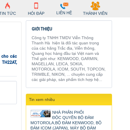
LIÊN HỆ
TIN TỨC
HỎI ĐÁP
THÀNH VIÊN
GIỚI THIỆU
Công ty TNHH TMDV Viễn Thông
Thanh Hà hiện là đối tác quan trọng
của các hãng Trắc địa, Viễn thông,
Quang học hàng đầu tại Việt nam và
g cho các
Thế giới như: KENWOOD, GARMIN,
 TH22AT,
MAGELLAN, LEICA, SOKIA,
MOTOROLA, ICOM, SOUTH, TOPCON,
TRIMBLE, NIKON, ... chuyên cung cấp
các giải pháp, sản phẩm tích hợp hệ...
Tin xem nhiều
NHÀ PHÂN PHỐI
ĐỘC QUYỀN BỘ ĐÀM
MOTOROLA,BỘ ĐÀM KENWOOD, BỘ
ĐÀM ICOM (JAPAN), MÁY BỘ ĐÀM