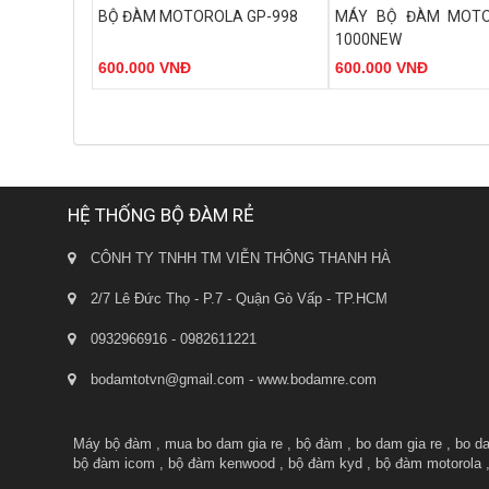
Dãy tần: UHF 400-470 MHz.
- Dãy tần: UHF 400-470 
BỘ ĐÀM MOTOROLA GP-998
MÁY BỘ ĐÀM MOTO
- Số kênh: 16 kênh tần số sử dụng
- Số kênh: 16 kênh tần
1000NEW
công nghệ mã hóa tín hiệu giúp giảm
công nghệ mã hóa tín hi
600.000 VNĐ
600.000 VNĐ
thiểu nhiễu tín hiệu.
thiểu nhiễu tín hiệu.
- Công suất phát: 5W (UHF).
- Công suất phát: 12W (U
- Pin: 1500mAh - 7.4V mang lại thời
- Pin: 5800mAh - 7.4V m
gian đàm thoại dài.
gian đàm thoại dài.
Đặt Hàng
Đ
- Đèn báo trạng thái tín hiệu và Pin
- Đèn báo trạng thái tín
sạc.
sạc.
HỆ THỐNG BỘ ĐÀM RẺ
- Trọng lượng: 250g.
CÔNH TY TNHH TM VIỄN THÔNG THANH HÀ
2/7 Lê Đức Thọ - P.7 - Quận Gò Vấp - TP.HCM
0932966916 - 0982611221
bodamtotvn@gmail.com - www.bodamre.com
Máy bộ đàm
,
mua bo dam gia re
,
bộ đàm
,
bo dam gia re
,
bo d
bộ đàm icom
,
bộ đàm kenwood
,
bộ đàm kyd
,
bộ đàm motorola