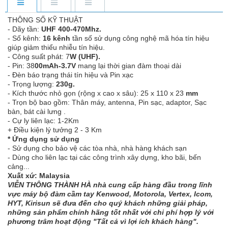
THÔNG SỐ KỸ THUẬT
- Dãy tần:
UHF 400-470Mhz.
- Số kênh:
16 kênh
tần số sử dụng công nghệ mã hóa tín hiệu
giúp giảm thiểu nhiễu tín hiệu.
- Công suất phát: 7
W (UHF).
- Pin: 38
00mAh-3.7V
mang lại thời gian đàm thoại dài
- Đèn báo trạng thái tín hiệu và Pin xạc
- Trọng lượng:
230g.
- Kích thước nhỏ gọn (rộng x cao x sâu): 25 x 110 x 23
mm
- Trọn bộ bao gồm: Thân máy, antenna, Pin sạc, adaptor, Sạc
bàn, bát cài lưng .
- Cự ly liên lạc: 1-2Km
+ Điều kiện lý tưởng 2 - 3 Km
* Ứng dụng sử dụng
- Sử dụng cho bảo vệ các tòa nhà, nhà hàng khách sạn
- Dùng cho liên lạc tại các công trình xây dựng, kho bãi, bến
cảng...
Xuất xứ: Malaysia
VIỄN THÔNG THÀNH HÀ nhà cung cấp hàng đầu trong lĩnh
vực máy bộ đàm cầm tay Kenwood, Motorola, Vertex, Icom,
HYT, Kirisun sẽ đưa đến cho quý khách những giải pháp,
những sản phẩm chính hãng tốt nhất với chi phí hợp lý với
phương trâm hoạt động "Tất cả vì lợi ích khách hàng".