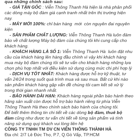
qua những chính sách sau:
- GIÁ TẬN GỐC
: Viễn Thông Thanh Hà hiện là nhà phân phối
các dòng máy bộ đàm giá cạnh tranh nhất trên thị trường hiện
nay.
- MÁY MỚI 100%:
chỉ bán hàng mới còn nguyên đai nguyên
kiện
- SẢN PHẨM CHẤT LƯỢNG:
Viễn Thông Thanh Hà luôn đảm
bảo về chất lượng Máy bộ đàm của chúng tôi khi cung cấp cho
khách hàng.
- KHÁCH HÀNG LÀ SỐ 1:
Viễn Thông Thanh Hà luôn đặt nhu
cầu của khách hàng lên hàng đầu chính vì vậy khi khách hàng
mua máy bộ đàm chúng tôi sẽ tư vấn cho khách hàng những lựa
chọn phù hợp nhất với điều kiện sử dụng cùng mức chi phí hợp lý
- DỊCH VỤ TỐT NHẤT:
Khách hàng được hỗ trợ kỹ thuật, tư
vấn 24/24 trong suốt quá trình mua và sau mua. Bất cứ khi nào
sản phẩm khách hàng gặp vấn đề chúng tôi cam kết sẽ xử lý
trong thời gian nhanh nhất.
- BẢO HÀNH DÀI HẠN:
Khách hàng ngoài phần bảo hành theo
hãng sản xuất còn được hỗ trợ bảo hành riêng từ phía Viễn
Thông Thanh Hà theo chính sách bảo hành của chúng tôi.
Để biết thêm thông tin chi tiết về các dòng
bộ đàm, thuê bộ
đàm
cũng như được tư vấn chi tiết về từng sản phẩm và tính
năng sử dụng quý khách vui lòng liên hệ
CÔNG TY TNHH TM DV CN VIỄN THÔNG THÀNH HÀ
Địa chỉ: 2/7 Lê Đức Thọ, P.7, Q.Gò Vấp, TP.HCM