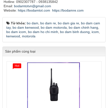
Hotline: 0902307787 - 0938135842
Email:
bodamtotvn@gmail.com
Website:
https://bodamtot.com
https://bodamre.com
Từ khóa:
bo dam
,
bo dam re
,
bo dam gia re
,
bo dam cam
tay
,
bo dam kenwood
,
bo dam motorola
,
bo dam chinh hang
,
bo dam icom
,
bo dam ho chi minh
,
bo dam binh duong
,
icom
,
kenwood
,
motorola
Sản phẩm cùng loại
Hot