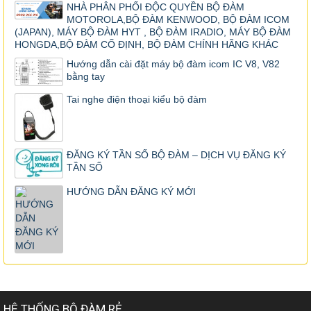
NHÀ PHÂN PHỐI ĐỘC QUYỀN BỘ ĐÀM
MOTOROLA,BỘ ĐÀM KENWOOD, BỘ ĐÀM ICOM
(JAPAN), MÁY BỘ ĐÀM HYT , BỘ ĐÀM IRADIO, MÁY BỘ ĐÀM
HONGDA,BỘ ĐÀM CỐ ĐỊNH, BỘ ĐÀM CHÍNH HÃNG KHÁC
Hướng dẫn cài đặt máy bộ đàm icom IC V8, V82
bằng tay
Tai nghe điện thoại kiểu bộ đàm
ĐĂNG KÝ TẦN SỐ BỘ ĐÀM – DỊCH VỤ ĐĂNG KÝ
TẦN SỐ
HƯỚNG DẪN ĐĂNG KÝ MỚI
HỆ THỐNG BỘ ĐÀM RẺ