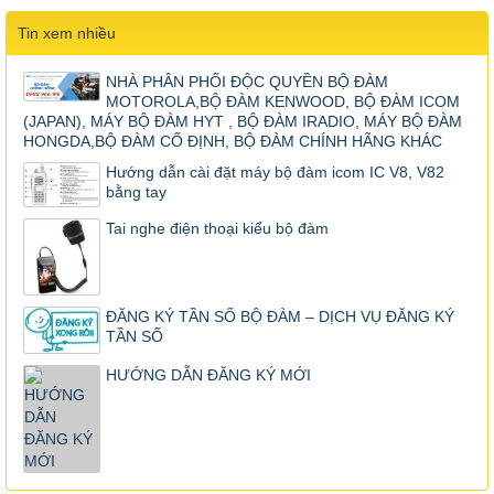
Tin xem nhiều
NHÀ PHÂN PHỐI ĐỘC QUYỀN BỘ ĐÀM
MOTOROLA,BỘ ĐÀM KENWOOD, BỘ ĐÀM ICOM
(JAPAN), MÁY BỘ ĐÀM HYT , BỘ ĐÀM IRADIO, MÁY BỘ ĐÀM
HONGDA,BỘ ĐÀM CỐ ĐỊNH, BỘ ĐÀM CHÍNH HÃNG KHÁC
Hướng dẫn cài đặt máy bộ đàm icom IC V8, V82
bằng tay
Tai nghe điện thoại kiểu bộ đàm
ĐĂNG KÝ TẦN SỐ BỘ ĐÀM – DỊCH VỤ ĐĂNG KÝ
TẦN SỐ
HƯỚNG DẪN ĐĂNG KÝ MỚI