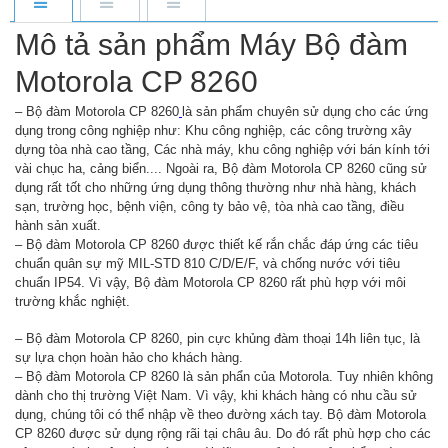
Mô tả sản phẩm Máy Bộ đàm
Motorola CP 8260
– Bộ đàm Motorola CP 8260
là sản phẩm chuyên sử dụng cho các ứng
dụng trong công nghiệp như: Khu công nghiệp, các công trường xây
dựng tòa nhà cao tầng, Các nhà máy, khu công nghiệp với bán kính tới
vài chục ha, cảng biển.... Ngoài ra, Bộ đàm Motorola CP 8260 cũng sử
dụng rất tốt cho những ứng dụng thông thường như nhà hàng, khách
sạn, trường học, bệnh viện, công ty bảo vệ, tòa nhà cao tầng, điều
hành sản xuất.
– Bộ đàm Motorola CP 8260 được thiết kế rắn chắc đáp ứng các tiêu
chuẩn quân sự mỹ MIL-STD 810 C/D/E/F, và chống nước với tiêu
chuẩn IP54. Vì vậy, Bộ đàm Motorola CP 8260 rất phù hợp với môi
trường khắc nghiệt.
– Bộ đàm Motorola CP 8260, pin cực khủng đàm thoại 14h liên tục, là
sự lựa chọn hoàn hảo cho khách hàng.
– Bộ đàm Motorola CP 8260 là sản phẩn của Motorola. Tuy nhiên không
dành cho thị trường Việt Nam. Vì vậy, khi khách hàng có nhu cầu sử
dụng, chúng tôi có thể nhập về theo đường xách tay. Bộ đàm Motorola
CP 8260 được sử dụng rộng rãi tại châu âu. Do đó rất phù hợp cho các