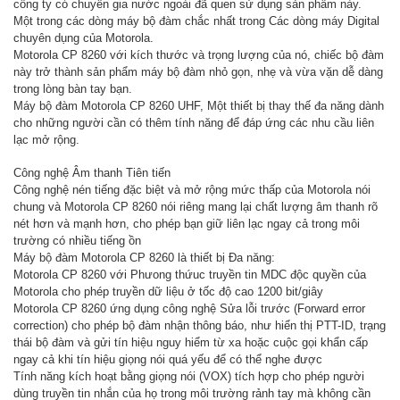
công ty có chuyên gia nước ngoài đã quen sử dụng sản phẩm này.
Một trong các dòng máy bộ đàm chắc nhất trong Các dòng máy Digital
chuyên dụng của Motorola.
Motorola CP 8260 với kích thước và trọng lượng của nó, chiếc bộ đàm
này trở thành sản phẩm máy bộ đàm nhỏ gọn, nhẹ và vừa vặn dễ dàng
trong lòng bàn tay bạn.
Máy bộ đàm Motorola CP 8260 UHF, Một thiết bị thay thế đa năng dành
cho những người cần có thêm tính năng để đáp ứng các nhu cầu liên
lạc mở rộng.
Công nghệ Âm thanh Tiên tiến
Công nghệ nén tiếng đặc biệt và mở rộng mức thấp của Motorola nói
chung và Motorola CP 8260 nói riêng mang lại chất lượng âm thanh rõ
nét hơn và mạnh hơn, cho phép bạn giữ liên lạc ngay cả trong môi
trường có nhiều tiếng ồn
Máy bộ đàm Motorola CP 8260 là thiết bị Đa năng:
Motorola CP 8260 với Phưong thứuc truyền tin MDC độc quyền của
Motorola cho phép truyền dữ liệu ở tốc độ cao 1200 bit/giây
Motorola CP 8260 ứng dụng công nghệ Sửa lỗi trước (Forward error
correction) cho phép bộ đàm nhận thông báo, như hiển thị PTT-ID, trạng
thái bộ đàm và gửi tín hiệu nguy hiểm từ xa hoặc cuộc gọi khẩn cấp
ngay cả khi tín hiệu giọng nói quá yếu để có thể nghe được
Tính năng kích hoạt bằng giọng nói (VOX) tích hợp cho phép người
dùng truyền tin nhắn của họ trong môi trường rảnh tay mà không cần