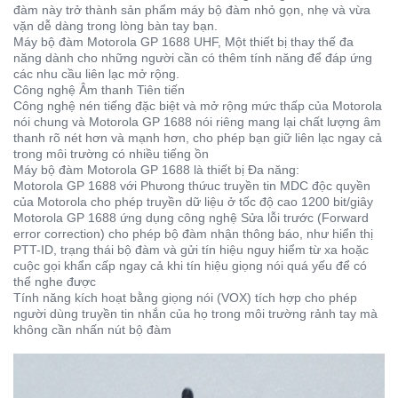
đàm này trở thành sản phẩm máy bộ đàm nhỏ gọn, nhẹ và vừa
vặn dễ dàng trong lòng bàn tay bạn.
Máy bộ đàm Motorola GP 1688 UHF, Một thiết bị thay thế đa
năng dành cho những người cần có thêm tính năng để đáp ứng
các nhu cầu liên lạc mở rộng.
Công nghệ Âm thanh Tiên tiến
Công nghệ nén tiếng đặc biệt và mở rộng mức thấp của Motorola
nói chung và Motorola GP 1688 nói riêng mang lại chất lượng âm
thanh rõ nét hơn và mạnh hơn, cho phép bạn giữ liên lạc ngay cả
trong môi trường có nhiều tiếng ồn
Máy bộ đàm Motorola GP 1688 là thiết bị Đa năng:
Motorola GP 1688 với Phưong thứuc truyền tin MDC độc quyền
của Motorola cho phép truyền dữ liệu ở tốc độ cao 1200 bit/giây
Motorola GP 1688 ứng dụng công nghệ Sửa lỗi trước (Forward
error correction) cho phép bộ đàm nhận thông báo, như hiển thị
PTT-ID, trạng thái bộ đàm và gửi tín hiệu nguy hiểm từ xa hoặc
cuộc gọi khẩn cấp ngay cả khi tín hiệu giọng nói quá yếu để có
thể nghe được
Tính năng kích hoạt bằng giọng nói (VOX) tích hợp cho phép
người dùng truyền tin nhắn của họ trong môi trường rảnh tay mà
không cần nhấn nút bộ đàm