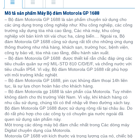
Mô tả sản phẩm Máy Bộ đàm Motorola GP 1688
– Bộ đàm Motorola GP 1688
là sản phẩm chuyên sử dụng cho
các ứng dụng trong công nghiệp như: Khu công nghiệp, các công
trường xây dựng tòa nhà cao tầng, Các nhà máy, khu công
nghiệp với bán kính tới vài chục ha, cảng biển.... Ngoài ra, Bộ
đàm Motorola GP 1688 cũng sử dụng rất tốt cho những ứng dụng
thông thường như nhà hàng, khách sạn, trường học, bệnh viện,
công ty bảo vệ, tòa nhà cao tầng, điều hành sản xuất.
– Bộ đàm Motorola GP 1688 được thiết kế rắn chắc đáp ứng các
tiêu chuẩn quân sự mỹ MIL-STD 810 C/D/E/F, và chống nước với
tiêu chuẩn IP54. Vì vậy, Bộ đàm Motorola GP 1688 rất phù hợp
với môi trường khắc nghiệt.
– Bộ đàm Motorola GP 1688, pin cực khủng đàm thoại 14h liên
tục, là sự lựa chọn hoàn hảo cho khách hàng.
– Bộ đàm Motorola gp 1688 là sản phẩn của Motorola. Tuy nhiên
không dành cho thị trường Việt Nam. Vì vậy, khi khách hàng có
nhu cầu sử dụng, chúng tôi có thể nhập về theo đường xách tay.
Bộ đàm Motorola GP 1688 được sử dụng rộng rãi tại châu âu. Do
đó rất phù hợp cho các công ty có chuyên gia nước ngoài đã
quen sử dụng sản phẩm này.
Một trong các dòng máy bộ đàm chắc nhất trong Các dòng máy
Digital chuyên dụng của Motorola.
Motorola GP 1688 với kích thước và trọng lượng của nó, chiếc bộ