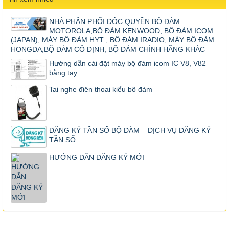
NHÀ PHÂN PHỐI ĐỘC QUYỀN BỘ ĐÀM
MOTOROLA,BỘ ĐÀM KENWOOD, BỘ ĐÀM ICOM
(JAPAN), MÁY BỘ ĐÀM HYT , BỘ ĐÀM IRADIO, MÁY BỘ ĐÀM
HONGDA,BỘ ĐÀM CỐ ĐỊNH, BỘ ĐÀM CHÍNH HÃNG KHÁC
Hướng dẫn cài đặt máy bộ đàm icom IC V8, V82
bằng tay
Tai nghe điện thoại kiểu bộ đàm
ĐĂNG KÝ TẦN SỐ BỘ ĐÀM – DỊCH VỤ ĐĂNG KÝ
TẦN SỐ
HƯỚNG DẪN ĐĂNG KÝ MỚI