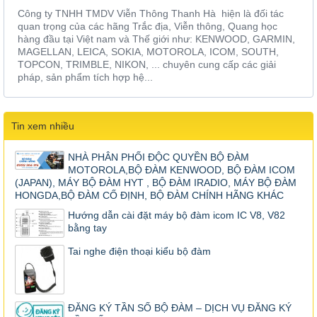
Công ty TNHH TMDV Viễn Thông Thanh Hà hiện là đối tác
quan trọng của các hãng Trắc địa, Viễn thông, Quang học
hàng đầu tại Việt nam và Thế giới như: KENWOOD, GARMIN,
MAGELLAN, LEICA, SOKIA, MOTOROLA, ICOM, SOUTH,
TOPCON, TRIMBLE, NIKON, ... chuyên cung cấp các giải
pháp, sản phẩm tích hợp hệ...
Tin xem nhiều
NHÀ PHÂN PHỐI ĐỘC QUYỀN BỘ ĐÀM
MOTOROLA,BỘ ĐÀM KENWOOD, BỘ ĐÀM ICOM
(JAPAN), MÁY BỘ ĐÀM HYT , BỘ ĐÀM IRADIO, MÁY BỘ ĐÀM
HONGDA,BỘ ĐÀM CỐ ĐỊNH, BỘ ĐÀM CHÍNH HÃNG KHÁC
Hướng dẫn cài đặt máy bộ đàm icom IC V8, V82
bằng tay
Tai nghe điện thoại kiểu bộ đàm
ĐĂNG KÝ TẦN SỐ BỘ ĐÀM – DỊCH VỤ ĐĂNG KÝ