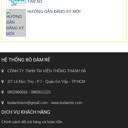
TẦN SỐ
HƯỚNG DẪN ĐĂNG KÝ MỚI
HỆ THỐNG BỘ ĐÀM RẺ
CÔNH TY TNHH TM VIỄN THÔNG THANH HÀ
2/7 Lê Đức Thọ - P.7 - Quận Gò Vấp - TP.HCM
0932966916 - 0982611221
bodamtotvn@gmail.com - www.bodamre.com
DỊCH VỤ KHÁCH HÀNG
Chính sách đổi trả hàng và hoàn tiền