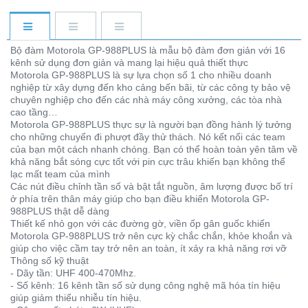
Bộ đàm Motorola GP-988PLUS là mẫu bộ đàm đơn giản với 16
kênh sử dụng đơn giản và mang lại hiệu quả thiết thực
Motorola GP-988PLUS là sự lựa chọn số 1 cho nhiều doanh
nghiệp từ xây dựng đến kho cảng bến bãi, từ các công ty bảo vệ
chuyên nghiệp cho đến các nhà máy công xưởng, các tòa nhà
cao tầng…
Motorola GP-988PLUS thực sự là người bạn đồng hành lý tưởng
cho những chuyến đi phượt đầy thử thách. Nó kết nối các team
của bạn một cách nhanh chóng. Bạn có thể hoàn toàn yên tâm về
khả năng bắt sóng cực tốt với pin cực trâu khiến bạn không thể
lạc mất team của mình
Các nút điều chỉnh tần số và bật tắt nguồn, âm lượng được bố trí
ở phía trên thân máy giúp cho bạn điều khiển Motorola GP-
988PLUS thật dễ dàng
Thiết kế nhỏ gọn với các đường gờ, viền ốp gân guốc khiến
Motorola GP-988PLUS trở nên cực kỳ chắc chắn, khỏe khoắn và
giúp cho việc cầm tay trở nên an toàn, ít xảy ra khả năng rơi vỡ
Thông số kỹ thuật
- Dãy tần: UHF 400-470Mhz.
- Số kênh: 16 kênh tần số sử dụng công nghệ mã hóa tín hiệu
giúp giảm thiểu nhiễu tín hiệu.