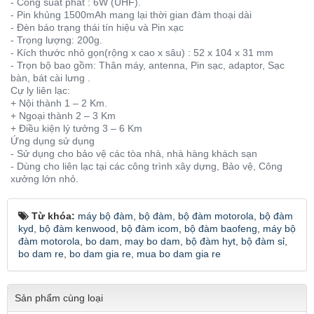
- Công suất phát : 6W (UHF).
- Pin khủng 1500mAh mang lại thời gian đàm thoại dài
- Đèn báo trạng thái tín hiệu và Pin xạc
- Trọng lượng: 200g.
- Kích thước nhỏ gọn(rộng x cao x sâu) : 52 x 104 x 31 mm
- Trọn bộ bao gồm: Thân máy, antenna, Pin sạc, adaptor, Sạc
bàn, bát cài lưng .
Cự ly liên lạc:
+ Nội thành 1 – 2 Km.
+ Ngoại thành 2 – 3 Km
+ Điều kiện lý tưởng 3 – 6 Km
Ứng dụng sử dụng
- Sử dụng cho bảo vệ các tòa nhà, nhà hàng khách sạn
- Dùng cho liên lạc tại các công trình xây dựng, Bảo vệ, Công
xưởng lớn nhỏ.
Từ khóa:
máy bộ đàm
,
bộ đàm
,
bộ đàm motorola
,
bộ đàm
kyd
,
bộ đàm kenwood
,
bộ đàm icom
,
bộ đàm baofeng
,
máy bộ
đàm motorola
,
bo dam
,
may bo dam
,
bộ đàm hyt
,
bộ đàm sỉ
,
bo dam re
,
bo dam gia re
,
mua bo dam gia re
Sản phẩm cùng loại