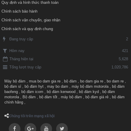
Quy định và hình thức thanh toán
Chính sách bảo hành
Chính sách vận chuyển, giao nhận
Chính sách và quy định chung
Đang truy cập
2
421
Hôm nay
Tháng hiện tại
5,628
Tổng lượt truy cập
1,020,786
Máy bộ đàm
,
mua bo dam gia re
,
bộ đàm
,
bo dam gia re
,
bo dam re
,
bộ đàm sỉ
,
bộ đàm hyt
,
may bo dam
,
máy bộ đàm motorola
,
bộ đàm
baofeng
,
bộ đàm icom
,
bộ đàm kenwood
,
bộ đàm kyd
,
bộ đàm
motorola
,
Bộ đàm
,
bộ đàm tốt
,
máy bộ đàm
,
bộ đàm giá rẻ
,
bộ đàm
chính hãng
,
Chúng tôi trên mạng xã hội