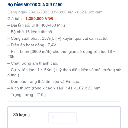
BỘ ĐÀM MOTOROLA XIR C150
Đăng ngày 28-01-2023 03:48:06 AM - 862 Lượt xem
Giá bán:
1.350.000 VNĐ
– Dải tần số: UHF 400-480 MHz.
– Bộ nhớ 16 kênh tần số.
– Công suất phát : 13W(UHF) xuyên qua vật cản rất tốt.
– Điện áp hoạt động : 7,4V.
– Pin : Li-on (3600 mAh) cho thời gian sử dụng liên tục 18 ~
26h.
– Chất lượng âm thanh cao.
– Cự ly liên lạc : 1 ~ 5Km ( tuỳ theo điều kiện và môi trường sử
dụng ).
– Đèn báo trạng thái tín hiệu và Pin sạc.
– Kích thước (rộng x cao x sâu) : 41 x 102 x 23 mm.
– Trọng lượng : 210g
Số lượng