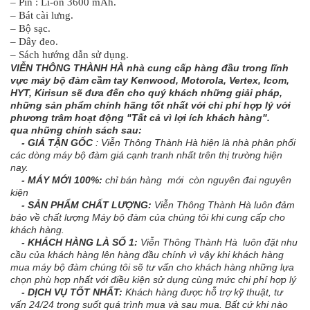
– Pin : Li-on 3600 mAh.
– Bát cài lưng.
– Bộ sạc.
– Dây đeo.
– Sách hướng dẫn sử dụng.
VIỄN THÔNG THÀNH HÀ nhà cung cấp hàng đầu trong lĩnh
vực máy bộ đàm cầm tay Kenwood, Motorola, Vertex, Icom,
HYT, Kirisun sẽ đưa đến cho quý khách những giải pháp,
những sản phẩm chính hãng tốt nhất với chi phí hợp lý với
phương trâm hoạt động "Tất cả vì lợi ích khách hàng".
qua những chính sách sau:
- GIÁ TẬN GỐC
: Viễn Thông Thành Hà hiện là nhà phân phối
các dòng máy bộ đàm giá cạnh tranh nhất trên thị trường hiện
nay.
- MÁY MỚI 100%:
chỉ bán hàng mới còn nguyên đai nguyên
kiện
- SẢN PHẨM CHẤT LƯỢNG:
Viễn Thông Thành Hà luôn đảm
bảo về chất lượng Máy bộ đàm của chúng tôi khi cung cấp cho
khách hàng.
- KHÁCH HÀNG LÀ SỐ 1:
Viễn Thông Thành Hà luôn đặt nhu
cầu của khách hàng lên hàng đầu chính vì vậy khi khách hàng
mua máy bộ đàm chúng tôi sẽ tư vấn cho khách hàng những lựa
chọn phù hợp nhất với điều kiện sử dụng cùng mức chi phí hợp lý
- DỊCH VỤ TỐT NHẤT:
Khách hàng được hỗ trợ kỹ thuật, tư
vấn 24/24 trong suốt quá trình mua và sau mua. Bất cứ khi nào