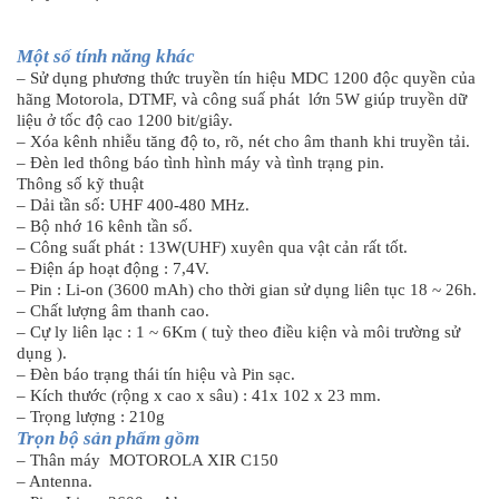
Một số tính năng khác
– Sử dụng phương thức truyền tín hiệu MDC 1200 độc quyền của
hãng Motorola, DTMF, và công suấ phát lớn 5W giúp truyền dữ
liệu ở tốc độ cao 1200 bit/giây.
– Xóa kênh nhiễu tăng độ to, rõ, nét cho âm thanh khi truyền tải.
– Đèn led thông báo tình hình máy và tình trạng pin.
Thông số kỹ thuật
– Dải tần số: UHF 400-480 MHz.
– Bộ nhớ 16 kênh tần số.
– Công suất phát : 13W(UHF) xuyên qua vật cản rất tốt.
– Điện áp hoạt động : 7,4V.
– Pin : Li-on (3600 mAh) cho thời gian sử dụng liên tục 18 ~ 26h.
– Chất lượng âm thanh cao.
– Cự ly liên lạc : 1 ~ 6Km ( tuỳ theo điều kiện và môi trường sử
dụng ).
– Đèn báo trạng thái tín hiệu và Pin sạc.
– Kích thước (rộng x cao x sâu) : 41x 102 x 23 mm.
– Trọng lượng : 210g
Trọn bộ sản phẩm gồm
– Thân máy MOTOROLA XIR C150
– Antenna.