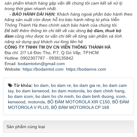
sản phẩm khách hàng gặp vấn đề chúng tôi cam kết sẽ xử lý
trong thời gian nhanh nhất.
- BẢO HÀNH DÀI HẠN:
Khách hàng ngoài phần bảo hành theo
hãng sản xuất còn được hỗ trợ bảo hành riêng từ phía Viễn
Thông Thành Hà theo chính sách bảo hành của chúng tôi.
Để biết thêm thông tin chi tiết về các dòng
bộ đàm, thuê bộ
đàm
cũng như được tư vấn chi tiết về từng sản phẩm và tính
năng sử dụng quý khách vui lòng liên hệ
CÔNG TY TNHH TM DV CN VIỄN THÔNG THÀNH HÀ
Địa chỉ: 2/7 Lê Đức Thọ, P.7, Q.Gò Vấp, TP.HCM
Hotline: 0902307787 - 0938135842
Email:
bodamtotvn@gmail.com
Website:
https://bodamtot.com
https://bodamre.com
Từ khóa:
bo dam
,
bo dam re
,
bo dam gia re
,
bo dam cam
tay
,
bo dam kenwood
,
bo dam motorola
,
bo dam chinh hang
,
bo dam icom
,
bo dam ho chi minh
,
bo dam binh duong
,
icom
,
kenwood
,
motorola
,
BỘ ĐÀM MOTOROLA XIR C150
,
BỘ ĐÀM
MOTOROLA V PLUS
,
BỘ ĐÀM MOTOROLA CP 168
Sản phẩm cùng loại