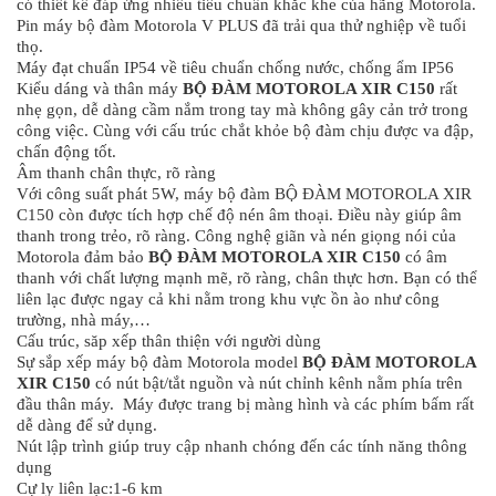
có thiết kế đáp ứng nhiều tiêu chuẩn khắc khe của hãng Motorola.
Pin máy bộ đàm Motorola V PLUS đã trải qua thử nghiệp về tuổi
thọ.
Máy đạt chuẩn IP54 về tiêu chuẩn chống nước, chống ẩm IP56
Kiểu dáng và thân máy
BỘ ĐÀM MOTOROLA XIR C150
rất
nhẹ gọn, dễ dàng cầm nắm trong tay mà không gây cản trở trong
công việc. Cùng với cấu trúc chắt khỏe bộ đàm chịu được va đập,
chấn động tốt.
Âm thanh chân thực, rõ ràng
Với công suất phát 5W, máy bộ đàm BỘ ĐÀM MOTOROLA XIR
C150 còn được tích hợp chế độ nén âm thoại. Điều này giúp âm
thanh trong trẻo, rõ ràng. Công nghệ giãn và nén giọng nói của
Motorola đảm bảo
BỘ ĐÀM MOTOROLA XIR C150
có âm
thanh với chất lượng mạnh mẽ, rõ ràng, chân thực hơn. Bạn có thể
liên lạc được ngay cả khi nằm trong khu vực ồn ào như công
trường, nhà máy,…
Cấu trúc, săp xếp thân thiện với người dùng
Sự sắp xếp máy bộ đàm Motorola model
BỘ ĐÀM MOTOROLA
XIR C150
có nút bật/tắt nguồn và nút chỉnh kênh nằm phía trên
đầu thân máy. Máy được trang bị màng hình và các phím bấm rất
dễ dàng để sử dụng.
Nút lập trình giúp truy cập nhanh chóng đến các tính năng thông
dụng
Cự ly liên lạc:1-6 km