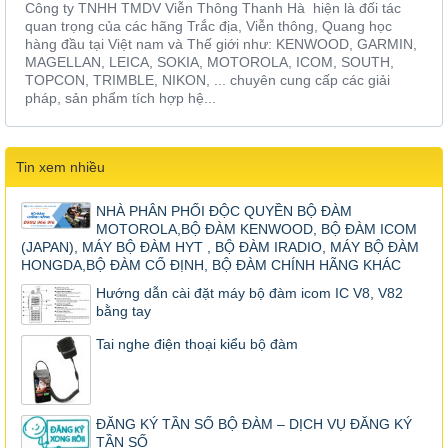
Công ty TNHH TMDV Viễn Thông Thanh Hà hiện là đối tác
quan trọng của các hãng Trắc địa, Viễn thông, Quang học
hàng đầu tại Việt nam và Thế giới như: KENWOOD, GARMIN,
MAGELLAN, LEICA, SOKIA, MOTOROLA, ICOM, SOUTH,
TOPCON, TRIMBLE, NIKON, ... chuyên cung cấp các giải
pháp, sản phẩm tích hợp hệ...
Tin xem nhiều
NHÀ PHÂN PHỐI ĐỘC QUYỀN BỘ ĐÀM
MOTOROLA,BỘ ĐÀM KENWOOD, BỘ ĐÀM ICOM
(JAPAN), MÁY BỘ ĐÀM HYT , BỘ ĐÀM IRADIO, MÁY BỘ ĐÀM
HONGDA,BỘ ĐÀM CỐ ĐỊNH, BỘ ĐÀM CHÍNH HÃNG KHÁC
Hướng dẫn cài đặt máy bộ đàm icom IC V8, V82
bằng tay
Tai nghe điện thoại kiểu bộ đàm
ĐĂNG KÝ TẦN SỐ BỘ ĐÀM – DỊCH VỤ ĐĂNG KÝ
TẦN SỐ