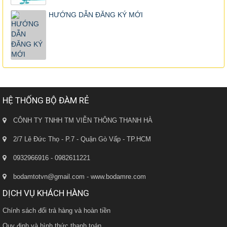
HƯỚNG DẪN ĐĂNG KÝ MỚI
HỆ THỐNG BỘ ĐÀM RẺ
CÔNH TY TNHH TM VIỄN THÔNG THANH HÀ
2/7 Lê Đức Thọ - P.7 - Quận Gò Vấp - TP.HCM
0932966916 - 0982611221
bodamtotvn@gmail.com - www.bodamre.com
DỊCH VỤ KHÁCH HÀNG
Chính sách đổi trả hàng và hoàn tiền
Quy định và hình thức thanh toán