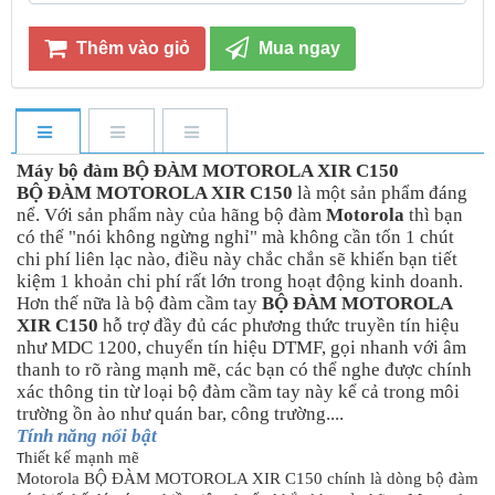
Thêm vào giỏ
Mua ngay
Máy bộ đàm BỘ ĐÀM MOTOROLA XIR C150
BỘ ĐÀM MOTOROLA XIR C150
là một sản phẩm đáng
nể. Với sản phẩm này của hãng bộ đàm
Motorola
thì bạn
có thể "nói không ngừng nghỉ" mà không cần tốn 1 chút
chi phí liên lạc nào, điều này chắc chắn sẽ khiến bạn tiết
kiệm 1 khoản chi phí rất lớn trong hoạt động kinh doanh.
Hơn thế nữa là bộ đàm cầm tay
BỘ ĐÀM MOTOROLA
XIR C150
hỗ trợ đầy đủ các phương thức truyền tín hiệu
như MDC 1200, chuyển tín hiệu DTMF, gọi nhanh với âm
thanh to rõ ràng mạnh mẽ, các bạn có thể nghe được chính
xác thông tin từ loại bộ đàm cầm tay này kể cả trong môi
trường ồn ào như quán bar, công trường....
Tính năng nổi bật
hiết kế mạnh mẽ
T
Motorola BỘ ĐÀM MOTOROLA XIR C150 chính là dòng bộ đàm