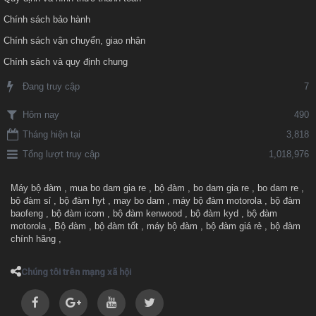
Chính sách bảo hành
Chính sách vận chuyển, giao nhận
Chính sách và quy định chung
Đang truy cập
7
490
Hôm nay
Tháng hiện tại
3,818
Tổng lượt truy cập
1,018,976
Máy bộ đàm
,
mua bo dam gia re
,
bộ đàm
,
bo dam gia re
,
bo dam re
,
bộ đàm sỉ
,
bộ đàm hyt
,
may bo dam
,
máy bộ đàm motorola
,
bộ đàm
baofeng
,
bộ đàm icom
,
bộ đàm kenwood
,
bộ đàm kyd
,
bộ đàm
motorola
,
Bộ đàm
,
bộ đàm tốt
,
máy bộ đàm
,
bộ đàm giá rẻ
,
bộ đàm
chính hãng
,
Chúng tôi trên mạng xã hội