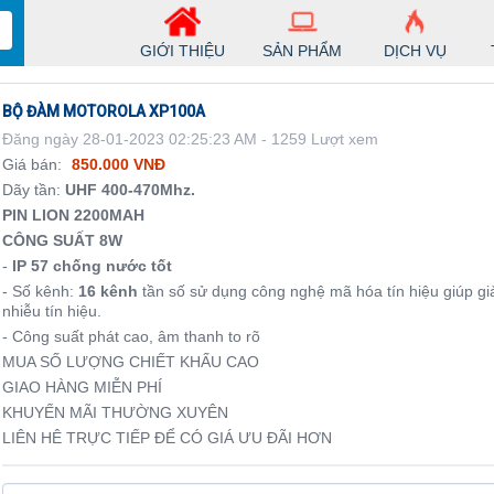
GIỚI THIỆU
SẢN PHẨM
DỊCH VỤ
BỘ ĐÀM MOTOROLA XP100A
Đăng ngày 28-01-2023 02:25:23 AM - 1259 Lượt xem
Giá bán:
850.000 VNĐ
Dãy tần:
UHF 400-470Mhz.
PIN LION 2200MAH
CÔNG SUẤT 8W
-
IP 57 chống nước tốt
- Số kênh:
16 kênh
tần số sử dụng công nghệ mã hóa tín hiệu giúp gi
nhiễu tín hiệu.
- Công suất phát cao, âm thanh to rõ
MUA SỐ LƯỢNG CHIẾT KHẤU CAO
GIAO HÀNG MIỄN PHÍ
KHUYẾN MÃI THƯỜNG XUYÊN
LIÊN HÊ TRỰC TIẾP ĐỂ CÓ GIÁ ƯU ĐÃI HƠN