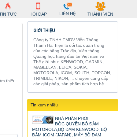
LIÊN HỆ
TIN TỨC
HỎI ĐÁP
THÀNH VIÊN
GIỚI THIỆU
Công ty TNHH TMDV Viễn Thông
Thanh Hà hiện là đối tác quan trọng
của các hãng Trắc địa, Viễn thông,
Quang học hàng đầu tại Việt nam và
Thế giới như: KENWOOD, GARMIN,
MAGELLAN, LEICA, SOKIA,
MOTOROLA, ICOM, SOUTH, TOPCON,
TRIMBLE, NIKON, ... chuyên cung cấp
ảm thiểu
các giải pháp, sản phẩm tích hợp hệ...
Tin xem nhiều
NHÀ PHÂN PHỐI
ĐỘC QUYỀN BỘ ĐÀM
MOTOROLA,BỘ ĐÀM KENWOOD, BỘ
ĐÀM ICOM (JAPAN), MÁY BỘ ĐÀM