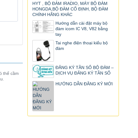
HYT , BỘ ĐÀM IRADIO, MÁY BỘ ĐÀM
HONGDA,BỘ ĐÀM CỐ ĐỊNH, BỘ ĐÀM
CHÍNH HÃNG KHÁC
Hướng dẫn cài đặt máy bộ
đàm icom IC V8, V82 bằng
tay
Tai nghe điện thoại kiểu bộ
đàm
ĐĂNG KÝ TẦN SỐ BỘ ĐÀM –
DỊCH VỤ ĐĂNG KÝ TẦN SỐ
ó thể cầm
au.
HƯỚNG DẪN ĐĂNG KÝ MỚI