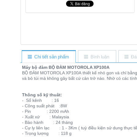
Chi tiết sản phẩm
Bình luận
Đá
Máy bộ đàm BỘ ĐÀM MOTOROLA XP100A
BỘ ĐÀM MOTOROLA XP100A thiết kế nhỏ gọn và chỉ bằng ch
và bỏ túi mà không gây bất cứ cản trở nào. Nhờ có các tính
Thông số kỹ thuât:
- Số kênh : 16
- Công suất phát :8W
- Pin : 2200 mAh
- Xuất xứ : Malaysia
- Bảo hành : 24 tháng
- Cự ly liên lạc : 1 - 3Km ( tuỳ điều kiện sử dung thực tế
- Trọng lượng : 118 g