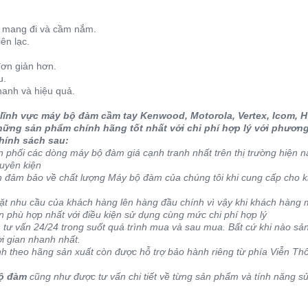
c mang đi và cầm nắm.
ên lạc.
ơn giản hơn.
u.
hanh và hiệu quả.
nh vực máy bộ đàm cầm tay Kenwood, Motorola, Vertex, Icom, H
ững sản phẩm chính hãng tốt nhất với chi phí hợp lý với phương
chính sách sau:
 phối các dòng máy bộ đàm giá cạnh tranh nhất trên thị trường hiện n
uyên kiện
 đảm bảo về chất lượng Máy bộ đàm của chúng tôi khi cung cấp cho 
t nhu cầu của khách hàng lên hàng đầu chính vì vậy khi khách hàng
 phù hợp nhất với điều kiện sử dụng cùng mức chi phí hợp lý
 tư vấn 24/24 trong suốt quá trình mua và sau mua. Bất cứ khi nào s
ời gian nhanh nhất.
 theo hãng sản xuất còn được hỗ trợ bảo hành riêng từ phía Viễn T
ộ đàm
cũng như được tư vấn chi tiết về từng sản phẩm và tính năng s