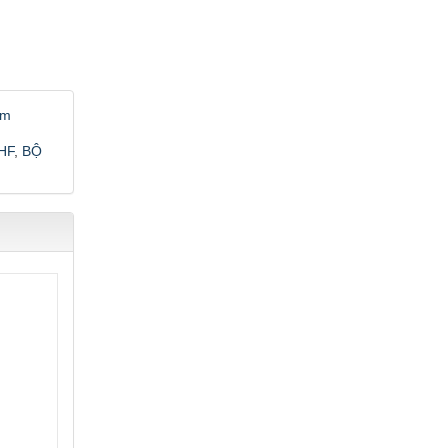
àm
HF
,
BỘ