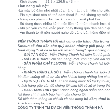
- Kích thước :61.5 x 126.5 x 43 mm
Tính năng nổi bật:
-Là máy bộ đàm nhỏ nhất của hãng, rất thuận tiện cho việ
- Pin cực khoẻ nên có thể đàm thoại lâu mà không sợ mất li
- Nâng cao phạm vi liên lạc khi có công suất phát lớn.
- Sử dụng được nhiều kênh nên liên hệ nhóm nhanh hơn, đ
- Khi pin yếu có thể khắc phục ngay thông qua đèn báo hiệ
- Âm thanh to rõ nên người nghe dễ dàng bắt thông điệp n
VIỄN THÔNG THÀNH HÀ nhà cung cấp hàng đầu trong lĩ
Kirisun sẽ đưa đến cho quý khách những giải pháp, nh
hoạt động "Tất cả vì lợi ích khách hàng". qua những 
- GIÁ TẬN GỐC
: Viễn Thông Thành Hà hiện là nhà phân
- MÁY MỚI 100%:
chỉ bán hàng mới còn nguyên đai ng
- SẢN PHẨM CHẤT LƯỢNG:
Viễn Thông Thành Hà luôn
hàng.
- KHÁCH HÀNG LÀ SỐ 1:
Viễn Thông Thành Hà luôn đặ
bộ đàm chúng tôi sẽ tư vấn cho khách hàng những lựa chọn
- DỊCH VỤ TỐT NHẤT:
Khách hàng được hỗ trợ kỹ thuật,
khách hàng gặp vấn đề chúng tôi cam kết sẽ xử lý trong th
- BẢO HÀNH DÀI HẠN:
Khách hàng ngoài phần bảo hành
Hà theo chính sách bảo hành của chúng tôi.
Để biết thêm thông tin chi tiết về các dòng
bộ đàm, thuê b
khách vui lòng liên hệ
CÔNG TY TNHH TM DV CN VIỄN THÔNG THÀNH HÀ