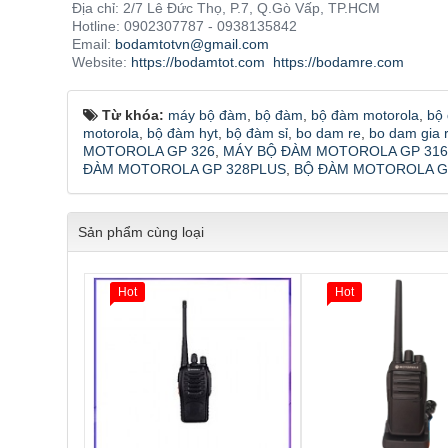
Địa chỉ: 2/7 Lê Đức Thọ, P.7, Q.Gò Vấp, TP.HCM
Hotline: 0902307787 - 0938135842
Email:
bodamtotvn@gmail.com
Website:
https://bodamtot.com
https://bodamre.com
Từ khóa:
máy bộ đàm
,
bộ đàm
,
bộ đàm motorola
,
bộ
motorola
,
bộ đàm hyt
,
bộ đàm sỉ
,
bo dam re
,
bo dam gia 
MOTOROLA GP 326
,
MÁY BỘ ĐÀM MOTOROLA GP 316
ĐÀM MOTOROLA GP 328PLUS
,
BỘ ĐÀM MOTOROLA G
Sản phẩm cùng loại
Hot
Hot