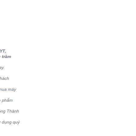
YT,
 trâm
ay.
khách
 mua máy
ản phẩm
hông Thành
ử dụng quý