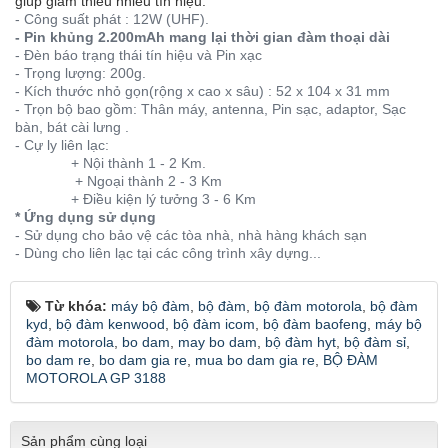
giúp giảm thiểu nhiễu tín hiệu.
- Công suất phát : 12W (UHF).
- Pin khủng 2.200mAh mang lại thời gian đàm thoại dài
- Đèn báo trạng thái tín hiệu và Pin xạc
- Trọng lượng: 200g.
- Kích thước nhỏ gọn(rộng x cao x sâu) : 52 x 104 x 31 mm
- Trọn bộ bao gồm: Thân máy, antenna, Pin sạc, adaptor, Sạc
bàn, bát cài lưng .
- Cự ly liên lạc:
+ Nội thành 1 - 2 Km.
+ Ngoại thành 2 - 3 Km
+ Điều kiện lý tưởng 3 - 6 Km
* Ứng dụng sử dụng
- Sử dụng cho bảo vệ các tòa nhà, nhà hàng khách sạn
- Dùng cho liên lạc tại các công trình xây dựng...
Từ khóa:
máy bộ đàm
,
bộ đàm
,
bộ đàm motorola
,
bộ đàm
kyd
,
bộ đàm kenwood
,
bộ đàm icom
,
bộ đàm baofeng
,
máy bộ
đàm motorola
,
bo dam
,
may bo dam
,
bộ đàm hyt
,
bộ đàm sỉ
,
bo dam re
,
bo dam gia re
,
mua bo dam gia re
,
BỘ ĐÀM
MOTOROLA GP 3188
Sản phẩm cùng loại