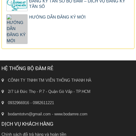
ĐĂNG KÝ TẦN SỐ BỘ ĐÀM – DỊCH VỤ ĐĂNG KÝ
TẦN SỐ
HƯỚNG DẪN ĐĂNG KÝ MỚI
HỆ THỐNG BỘ ĐÀM RẺ
CÔNH TY TNHH TM VIỄN THÔNG THANH HÀ
2/7 Lê Đức Thọ - P.7 - Quận Gò Vấp - TP.HCM
0932966916 - 0982611221
bodamtotvn@gmail.com - www.bodamre.com
DỊCH VỤ KHÁCH HÀNG
Chính sách đổi trả hàng và hoàn tiền