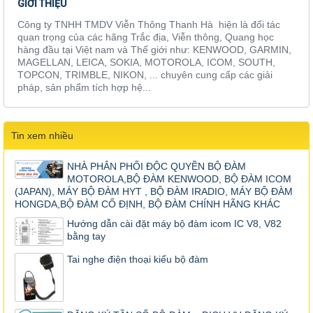
GIỚI THIỆU
Công ty TNHH TMDV Viễn Thông Thanh Hà hiện là đối tác
quan trọng của các hãng Trắc địa, Viễn thông, Quang học
hàng đầu tại Việt nam và Thế giới như: KENWOOD, GARMIN,
MAGELLAN, LEICA, SOKIA, MOTOROLA, ICOM, SOUTH,
TOPCON, TRIMBLE, NIKON, ... chuyên cung cấp các giải
pháp, sản phẩm tích hợp hệ...
Tin xem nhiều
NHÀ PHÂN PHỐI ĐỘC QUYỀN BỘ ĐÀM
MOTOROLA,BỘ ĐÀM KENWOOD, BỘ ĐÀM ICOM
(JAPAN), MÁY BỘ ĐÀM HYT , BỘ ĐÀM IRADIO, MÁY BỘ ĐÀM
HONGDA,BỘ ĐÀM CỐ ĐỊNH, BỘ ĐÀM CHÍNH HÃNG KHÁC
Hướng dẫn cài đặt máy bộ đàm icom IC V8, V82
bằng tay
Tai nghe điện thoại kiểu bộ đàm