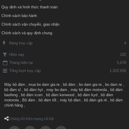
Quy định và hình thức thanh toán
Chính sách bảo hành
Chính sách vận chuyển, giao nhận
Chính sách và quy định chung
Đang truy cập
4
202
Hôm nay
Tháng hiện tại
5,678
Tổng lượt truy cập
1,020,836
Máy bộ đàm
,
mua bo dam gia re
,
bộ đàm
,
bo dam gia re
,
bo dam re
,
bộ đàm sỉ
,
bộ đàm hyt
,
may bo dam
,
máy bộ đàm motorola
,
bộ đàm
baofeng
,
bộ đàm icom
,
bộ đàm kenwood
,
bộ đàm kyd
,
bộ đàm
motorola
,
Bộ đàm
,
bộ đàm tốt
,
máy bộ đàm
,
bộ đàm giá rẻ
,
bộ đàm
chính hãng
,
Chúng tôi trên mạng xã hội