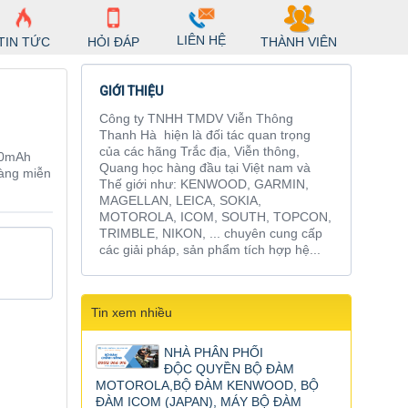
LIÊN HỆ
TIN TỨC
HỎI ĐÁP
THÀNH VIÊN
GIỚI THIỆU
Công ty TNHH TMDV Viễn Thông
Thanh Hà hiện là đối tác quan trọng
của các hãng Trắc địa, Viễn thông,
00mAh
Quang học hàng đầu tại Việt nam và
hàng miễn
Thế giới như: KENWOOD, GARMIN,
MAGELLAN, LEICA, SOKIA,
MOTOROLA, ICOM, SOUTH, TOPCON,
TRIMBLE, NIKON, ... chuyên cung cấp
các giải pháp, sản phẩm tích hợp hệ...
Tin xem nhiều
NHÀ PHÂN PHỐI
ĐỘC QUYỀN BỘ ĐÀM
MOTOROLA,BỘ ĐÀM KENWOOD, BỘ
ĐÀM ICOM (JAPAN), MÁY BỘ ĐÀM