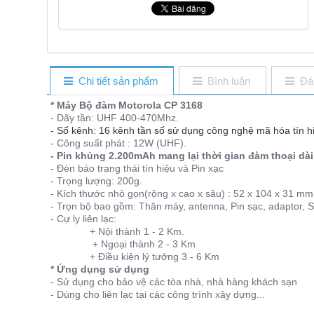
Chi tiết sản phẩm
Bình luận
Đá
* Máy Bộ đàm Motorola CP 3168
- Dãy tần: UHF 400-470Mhz.
- Số kênh: 16 kênh tần số sử dụng công nghệ mã hóa tín hiệ
- Công suất phát : 12W (UHF).
- Pin khủng 2.200mAh mang lại thời gian đàm thoại dài
- Đèn báo trạng thái tín hiệu và Pin xạc
- Trọng lượng: 200g.
- Kích thước nhỏ gọn(rộng x cao x sâu) : 52 x 104 x 31 m
- Trọn bộ bao gồm: Thân máy, antenna, Pin sạc, adaptor, Sạ
- Cự ly liên lạc:
+ Nội thành 1 - 2 Km.
+ Ngoại thành 2 - 3 Km
+ Điều kiện lý tưởng 3 - 6 Km
* Ứng dụng sử dụng
- Sử dụng cho bảo vệ các tòa nhà, nhà hàng khách sạn
- Dùng cho liên lạc tại các công trình xây dựng...