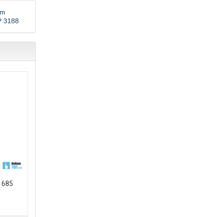
àm
 3188
z.
 685
ố sử dụng
giúp giảm