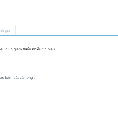
nh giá
u giúp giảm thiểu nhiễu tín hiệu.
m
c bàn, bát cài lưng .