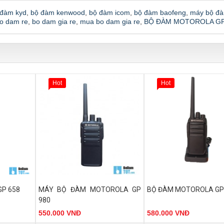
 đàm kyd
,
bộ đàm kenwood
,
bộ đàm icom
,
bộ đàm baofeng
,
máy bộ đ
o dam re
,
bo dam gia re
,
mua bo dam gia re
,
BỘ ĐÀM MOTOROLA GP
Hot
Hot
MHz.
- Dãy tần: UHF 400-470 MHz.
- Dãy tần: UHF 400-470 MH
P 658
MÁY BỘ ĐÀM MOTOROLA GP
BỘ ĐÀM MOTOROLA GP
 số sử dụng
- Số kênh: 16 kênh tần số sử dụng
- Số kênh: 16 kênh tần s
980
ệu giúp giảm
công nghệ mã hóa tín hiệu giúp giảm
công nghệ mã hóa tín hiệu 
550.000 VNĐ
580.000 VNĐ
thiểu nhiễu tín hiệu.
thiểu nhiễu tín hiệu.