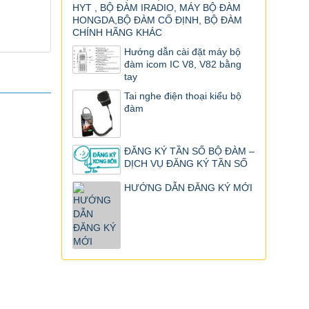
HYT , BỘ ĐÀM IRADIO, MÁY BỘ ĐÀM
HONGDA,BỘ ĐÀM CỐ ĐỊNH, BỘ ĐÀM
CHÍNH HÃNG KHÁC
Hướng dẫn cài đặt máy bộ
đàm icom IC V8, V82 bằng
tay
Tai nghe điện thoại kiểu bộ
đàm
ĐĂNG KÝ TẦN SỐ BỘ ĐÀM –
DỊCH VỤ ĐĂNG KÝ TẦN SỐ
HƯỚNG DẪN ĐĂNG KÝ MỚI