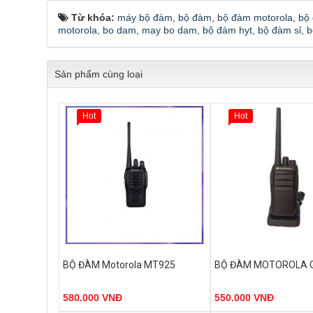
Từ khóa:
máy bộ đàm
,
bộ đàm
,
bộ đàm motorola
,
bộ
motorola
,
bo dam
,
may bo dam
,
bộ đàm hyt
,
bộ đàm sỉ
,
b
Sản phẩm cùng loại
Hot
Hot
- Dãy tần: UHF 400-470 MHz.
- Dãy tần: UHF 400-470 
BỘ ĐÀM Motorola MT925
BỘ ĐÀM MOTOROLA G
- Số kênh: 16 kênh tần số sử dụng
- Số kênh: 16 kênh tần
công nghệ mã hóa tín hiệu giúp giảm
công nghệ mã hóa tín hi
580.000 VNĐ
550.000 VNĐ
thiểu nhiễu tín hiệu.
thiểu nhiễu tín hiệu.