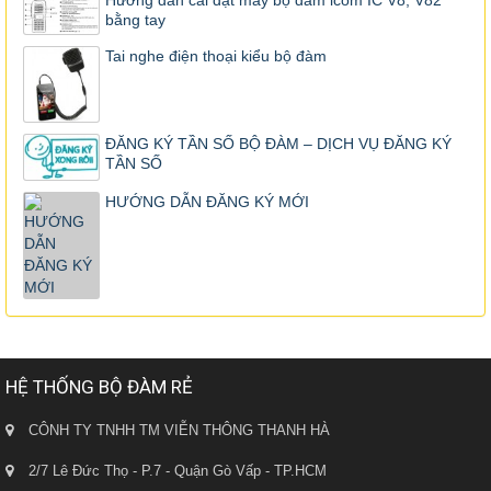
Hướng dẫn cài đặt máy bộ đàm icom IC V8, V82
bằng tay
Tai nghe điện thoại kiểu bộ đàm
ĐĂNG KÝ TẦN SỐ BỘ ĐÀM – DỊCH VỤ ĐĂNG KÝ
TẦN SỐ
HƯỚNG DẪN ĐĂNG KÝ MỚI
HỆ THỐNG BỘ ĐÀM RẺ
CÔNH TY TNHH TM VIỄN THÔNG THANH HÀ
2/7 Lê Đức Thọ - P.7 - Quận Gò Vấp - TP.HCM