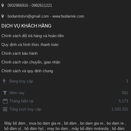
0932966916 - 0982611221
bodamtotvn@gmail.com - www.bodamre.com
DỊCH VỤ KHÁCH HÀNG
Chính sách đổi trả hàng và hoàn tiền
Quy định và hình thức thanh toán
Chính sách bảo hành
Chính sách vận chuyển, giao nhận
Chính sách và quy định chung
Đang truy cập
3
581
Hôm nay
Tháng hiện tại
5,173
Tổng lượt truy cập
1,020,331
Máy bộ đàm
,
mua bo dam gia re
,
bộ đàm
,
bo dam gia re
,
bo dam re
,
bộ đàm sỉ
,
bộ đàm hyt
,
may bo dam
,
máy bộ đàm motorola
,
bộ đàm