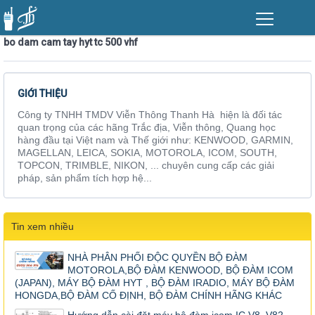
bo dam cam tay hyt tc 500 vhf
GIỚI THIỆU
Công ty TNHH TMDV Viễn Thông Thanh Hà hiện là đối tác
quan trọng của các hãng Trắc địa, Viễn thông, Quang học
hàng đầu tại Việt nam và Thế giới như: KENWOOD, GARMIN,
MAGELLAN, LEICA, SOKIA, MOTOROLA, ICOM, SOUTH,
TOPCON, TRIMBLE, NIKON, ... chuyên cung cấp các giải
pháp, sản phẩm tích hợp hệ...
Tin xem nhiều
NHÀ PHÂN PHỐI ĐỘC QUYỀN BỘ ĐÀM
MOTOROLA,BỘ ĐÀM KENWOOD, BỘ ĐÀM ICOM
(JAPAN), MÁY BỘ ĐÀM HYT , BỘ ĐÀM IRADIO, MÁY BỘ ĐÀM
HONGDA,BỘ ĐÀM CỐ ĐỊNH, BỘ ĐÀM CHÍNH HÃNG KHÁC