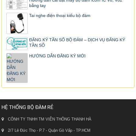
Hướng dẫn cài đặt máy bộ đàm icom IC V8, V82
bằng tay
Tai nghe điện thoại kiểu bộ đàm
ĐĂNG KÝ TẦN SỐ BỘ ĐÀM – DỊCH VỤ ĐĂNG KÝ
TẦN SỐ
HƯỚNG DẪN ĐĂNG KÝ MỚI
HỆ THỐNG BỘ ĐÀM RẺ
CÔNH TY TNHH TM VIỄN THÔNG THANH HÀ
2/7 Lê Đức Thọ - P.7 - Quận Gò Vấp - TP.HCM