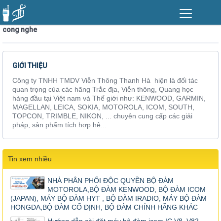
cong nghe
GIỚI THIỆU
Công ty TNHH TMDV Viễn Thông Thanh Hà hiện là đối tác
quan trọng của các hãng Trắc địa, Viễn thông, Quang học
hàng đầu tại Việt nam và Thế giới như: KENWOOD, GARMIN,
MAGELLAN, LEICA, SOKIA, MOTOROLA, ICOM, SOUTH,
TOPCON, TRIMBLE, NIKON, ... chuyên cung cấp các giải
pháp, sản phẩm tích hợp hệ...
Tin xem nhiều
NHÀ PHÂN PHỐI ĐỘC QUYỀN BỘ ĐÀM
MOTOROLA,BỘ ĐÀM KENWOOD, BỘ ĐÀM ICOM
(JAPAN), MÁY BỘ ĐÀM HYT , BỘ ĐÀM IRADIO, MÁY BỘ ĐÀM
HONGDA,BỘ ĐÀM CỐ ĐỊNH, BỘ ĐÀM CHÍNH HÃNG KHÁC