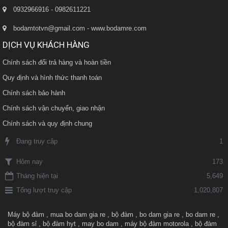
0932966916 - 0982611221
bodamtotvn@gmail.com - www.bodamre.com
DỊCH VỤ KHÁCH HÀNG
Chính sách đổi trả hàng và hoàn tiền
Quy định và hình thức thanh toán
Chính sách bảo hành
Chính sách vận chuyển, giao nhận
Chính sách và quy định chung
Đang truy cập
1
173
Hôm nay
Tháng hiện tại
5,649
Tổng lượt truy cập
1,020,807
Máy bộ đàm
,
mua bo dam gia re
,
bộ đàm
,
bo dam gia re
,
bo dam re
,
bộ đàm sỉ
,
bộ đàm hyt
,
may bo dam
,
máy bộ đàm motorola
,
bộ đàm