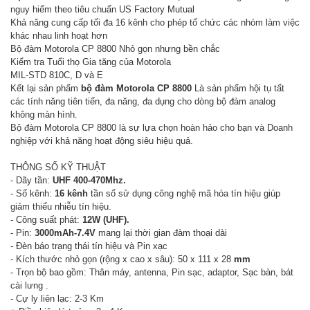
nguy hiểm theo tiêu chuẩn US Factory Mutual
Khả năng cung cấp tối đa 16 kênh cho phép tổ chức các nhóm làm việc
khác nhau linh hoạt hơn
Bộ đàm Motorola CP 8800 Nhỏ gọn nhưng bền chắc
Kiểm tra Tuổi thọ Gia tăng của Motorola
MIL-STD 810C, D và E
Kết lại sản phẩm
bộ đàm Motorola CP 8800
Là sản phẩm hội tụ tất
các tính năng tiên tiến, đa năng, đa dụng cho dòng bộ đàm analog
không màn hình.
Bộ đàm Motorola CP 8800 là sự lựa chọn hoàn hảo cho bạn và Doanh
nghiệp với khả năng hoạt động siêu hiệu quả.
THÔNG SỐ KỸ THUẬT
- Dãy tần:
UHF 400-470Mhz.
- Số kênh:
16 kênh
tần số sử dụng công nghệ mã hóa tín hiệu giúp
giảm thiểu nhiễu tín hiệu.
- Công suất phát:
12W (UHF).
- Pin:
3000mAh-7.4V
mang lại thời gian đàm thoại dài
- Đèn báo trạng thái tín hiệu và Pin xạc
- Kích thước nhỏ gọn (rộng x cao x sâu): 50 x 111 x 28
mm
- Trọn bộ bao gồm: Thân máy, antenna, Pin sạc, adaptor, Sạc bàn, bát
cài lưng .
- Cự ly liên lạc: 2-3 Km