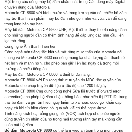
Một trong các dòng máy bộ đàm chắc nhất trong Các dòng máy Digital
chuyên dụng của Motorola.
Motorola CP 8800 với kích thước và trọng lượng của nó, chiếc bộ đàm
này trở thành sản phẩm máy bộ đàm nhỏ gọn, nhẹ và vừa vặn dễ dàng
trong lòng bàn tay bạn.
Máy bộ đàm Motorola CP 8800 UHF, Một thiết bị thay thế đa năng dành
cho những người cần có thêm tính năng để đáp ứng các nhu cầu liên
lạc mở rộng.
Công nghệ Âm thanh Tiên tiến
Công nghệ nén tiếng đặc biệt và mở rộng mức thấp của Motorola nói
chung và Motorola CP 8800 nói riêng mang lại chất lượng âm thanh rõ
nét hơn và mạnh hơn, cho phép bạn giữ liên lạc ngay cả trong môi
trường có nhiều tiếng ồn
Máy bộ đàm Motorola CP 8800 là thiết bị Đa năng:
Motorola CP 8800 với Phưong thứuc truyền tin MDC độc quyền của
Motorola cho phép truyền dữ liệu ở tốc độ cao 1200 bit/giây
Motorola CP 8800 ứng dụng công nghệ Sửa lỗi trước (Forward error
correction) cho phép bộ đàm nhận thông báo, như hiển thị PTT-ID, trạng
thái bộ đàm và gửi tín hiệu nguy hiểm từ xa hoặc cuộc gọi khẩn cấp
ngay cả khi tín hiệu giọng nói quá yếu để có thể nghe được
Tính năng kích hoạt bằng giọng nói (VOX) tích hợp cho phép người
dùng truyền tin nhắn của họ trong môi trường rảnh tay mà không cần
nhấn nút bộ đàm
Bộ đàm Motorola CP 8800
có thể làm việc an toàn trong môi trường