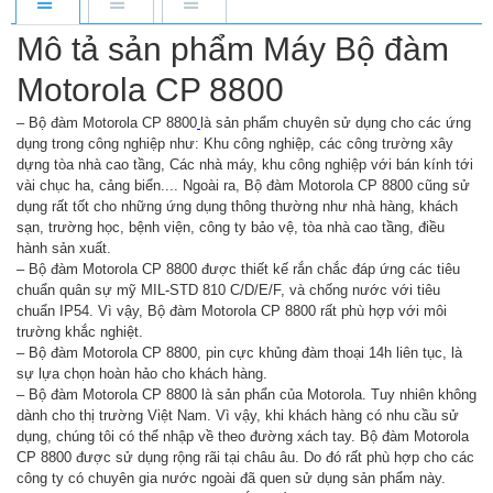
Mô tả sản phẩm Máy Bộ đàm
Motorola CP 8800
– Bộ đàm Motorola CP 8800
là sản phẩm chuyên sử dụng cho các ứng
dụng trong công nghiệp như: Khu công nghiệp, các công trường xây
dựng tòa nhà cao tầng, Các nhà máy, khu công nghiệp với bán kính tới
vài chục ha, cảng biển.... Ngoài ra, Bộ đàm Motorola CP 8800 cũng sử
dụng rất tốt cho những ứng dụng thông thường như nhà hàng, khách
sạn, trường học, bệnh viện, công ty bảo vệ, tòa nhà cao tầng, điều
hành sản xuất.
– Bộ đàm Motorola CP 8800 được thiết kế rắn chắc đáp ứng các tiêu
chuẩn quân sự mỹ MIL-STD 810 C/D/E/F, và chống nước với tiêu
chuẩn IP54. Vì vậy, Bộ đàm Motorola CP 8800 rất phù hợp với môi
trường khắc nghiệt.
– Bộ đàm Motorola CP 8800, pin cực khủng đàm thoại 14h liên tục, là
sự lựa chọn hoàn hảo cho khách hàng.
– Bộ đàm Motorola CP 8800 là sản phẩn của Motorola. Tuy nhiên không
dành cho thị trường Việt Nam. Vì vậy, khi khách hàng có nhu cầu sử
dụng, chúng tôi có thể nhập về theo đường xách tay. Bộ đàm Motorola
CP 8800 được sử dụng rộng rãi tại châu âu. Do đó rất phù hợp cho các
công ty có chuyên gia nước ngoài đã quen sử dụng sản phẩm này.