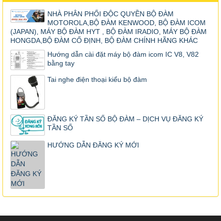
NHÀ PHÂN PHỐI ĐỘC QUYỀN BỘ ĐÀM
MOTOROLA,BỘ ĐÀM KENWOOD, BỘ ĐÀM ICOM
(JAPAN), MÁY BỘ ĐÀM HYT , BỘ ĐÀM IRADIO, MÁY BỘ ĐÀM
HONGDA,BỘ ĐÀM CỐ ĐỊNH, BỘ ĐÀM CHÍNH HÃNG KHÁC
Hướng dẫn cài đặt máy bộ đàm icom IC V8, V82
bằng tay
Tai nghe điện thoại kiểu bộ đàm
ĐĂNG KÝ TẦN SỐ BỘ ĐÀM – DỊCH VỤ ĐĂNG KÝ
TẦN SỐ
HƯỚNG DẪN ĐĂNG KÝ MỚI