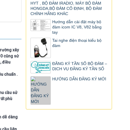
HYT , BỘ ĐÀM IRADIO, MÁY BỘ ĐÀM
HONGDA,BỘ ĐÀM CỐ ĐỊNH, BỘ ĐÀM
CHÍNH HÃNG KHÁC
Hướng dẫn cài đặt máy bộ
đàm icom IC V8, V82 bằng
tay
Tai nghe điện thoại kiểu bộ
đàm
trường xây
30 cũng sử
, điều
ĐĂNG KÝ TẦN SỐ BỘ ĐÀM –
DỊCH VỤ ĐĂNG KÝ TẦN SỐ
êu chuẩn .
HƯỚNG DẪN ĐĂNG KÝ MỚI
hu cầu sử
rất phù
ặn dễ dàng
 cầu liên