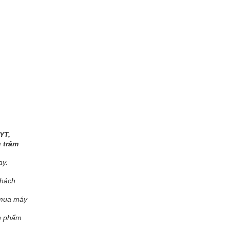
YT,
 trâm
ay.
khách
 mua máy
ản phẩm