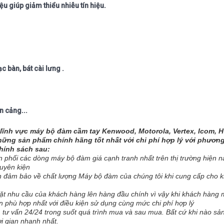
u giúp giảm thiểu nhiễu tín hiệu.
c bàn, bát cài lưng .
n cảng...
nh vực máy bộ đàm cầm tay Kenwood, Motorola, Vertex, Icom, H
ững sản phẩm chính hãng tốt nhất với chi phí hợp lý với phương
chính sách sau:
 phối các dòng máy bộ đàm giá cạnh tranh nhất trên thị trường hiện n
uyên kiện
 đảm bảo về chất lượng Máy bộ đàm của chúng tôi khi cung cấp cho 
t nhu cầu của khách hàng lên hàng đầu chính vì vậy khi khách hàng
 phù hợp nhất với điều kiện sử dụng cùng mức chi phí hợp lý
 tư vấn 24/24 trong suốt quá trình mua và sau mua. Bất cứ khi nào s
ời gian nhanh nhất.