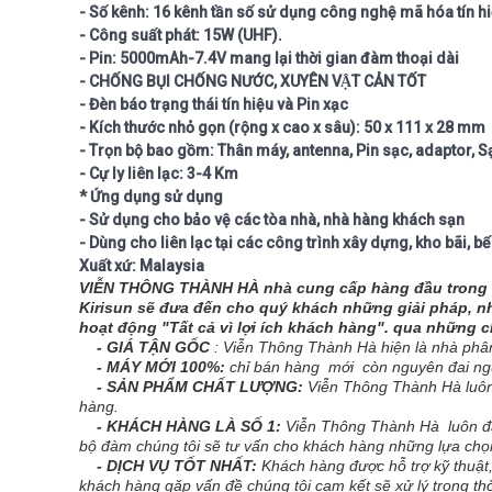
- Số kênh:
16 kênh
tần số sử dụng công nghệ mã hóa tín hiệ
- Công suất phát: 15
W (UHF).
- Pin:
5000mAh-7.4V
mang lại thời gian đàm thoại dài
- CHỐNG BỤI CHỐNG NƯỚC, XUYÊN VẬT CẢN TỐT
- Đèn báo trạng thái tín hiệu và Pin xạc
- Kích thước nhỏ gọn (rộng x cao x sâu): 50 x 111 x 28
mm
- Trọn bộ bao gồm: Thân máy, antenna, Pin sạc, adaptor, Sạ
- Cự ly liên lạc: 3-4 Km
* Ứng dụng sử dụng
- Sử dụng cho bảo vệ các tòa nhà, nhà hàng khách sạn
- Dùng cho liên lạc tại các công trình xây dựng, kho bãi, bế
Xuất xứ: Malaysia
VIỄN THÔNG THÀNH HÀ nhà cung cấp hàng đầu trong lĩ
Kirisun sẽ đưa đến cho quý khách những giải pháp, nh
hoạt động "Tất cả vì lợi ích khách hàng". qua những 
- GIÁ TẬN GỐC
: Viễn Thông Thành Hà hiện là nhà phân
- MÁY MỚI 100%:
chỉ bán hàng mới còn nguyên đai ng
- SẢN PHẨM CHẤT LƯỢNG:
Viễn Thông Thành Hà luôn
hàng.
- KHÁCH HÀNG LÀ SỐ 1:
Viễn Thông Thành Hà luôn đặ
bộ đàm chúng tôi sẽ tư vấn cho khách hàng những lựa chọn
- DỊCH VỤ TỐT NHẤT:
Khách hàng được hỗ trợ kỹ thuật,
khách hàng gặp vấn đề chúng tôi cam kết sẽ xử lý trong th