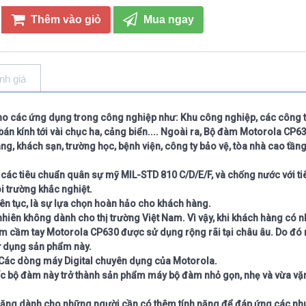
Thêm vào giỏ
Mua ngay
nh giá
o các ứng dụng trong công nghiệp như: Khu công nghiệp, các công 
án kính tới vài chục ha, cảng biển.... Ngoài ra, Bộ đàm Motorola CP6
, khách sạn, trường học, bệnh viện, công ty bảo vệ, tòa nhà cao tầng
ác tiêu chuẩn quân sự mỹ MIL-STD 810 C/D/E/F, và chống nước với ti
i trường khắc nghiệt.
ên tục, là sự lựa chọn hoàn hảo cho khách hàng.
iên không dành cho thị trường Việt Nam. Vì vậy, khi khách hàng có n
àm cầm tay Motorola CP630 được sử dụng rộng rãi tại châu âu. Do đó 
ử dụng sản phẩm này.
Các dòng máy Digital chuyên dụng của Motorola.
iếc bộ đàm này trở thành sản phẩm máy bộ đàm nhỏ gọn, nhẹ và vừa v
 năng dành cho những người cần có thêm tính năng để đáp ứng các nhu