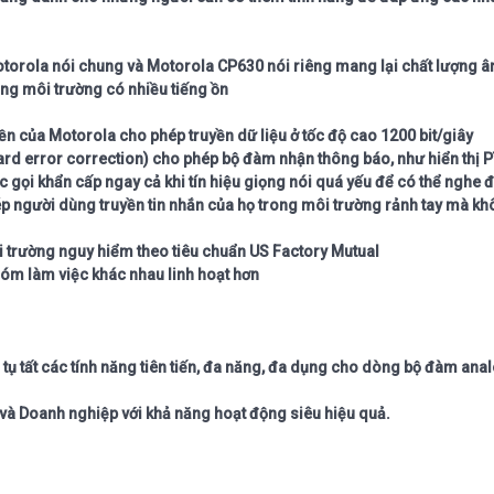
torola nói chung và Motorola CP630 nói riêng mang lại chất lượng â
ong môi trường có nhiều tiếng ồn
 của Motorola cho phép truyền dữ liệu ở tốc độ cao 1200 bit/giây
d error correction) cho phép bộ đàm nhận thông báo, như hiển thị P
c gọi khẩn cấp ngay cả khi tín hiệu giọng nói quá yếu để có thể nghe 
ép người dùng truyền tin nhắn của họ trong môi trường rảnh tay mà k
i trường nguy hiểm theo tiêu chuẩn US Factory Mutual
óm làm việc khác nhau linh hoạt hơn
tụ tất các tính năng tiên tiến, đa năng, đa dụng cho dòng bộ đàm an
à Doanh nghiệp với khả năng hoạt động siêu hiệu quả.