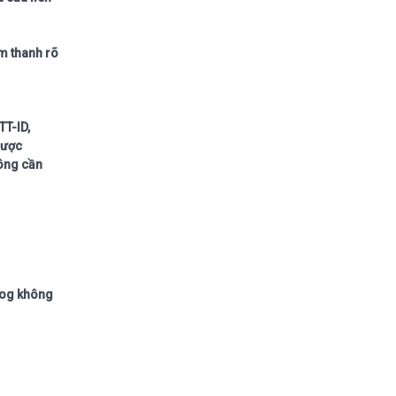
m thanh rõ
TT-ID,
được
hông cần
alog không