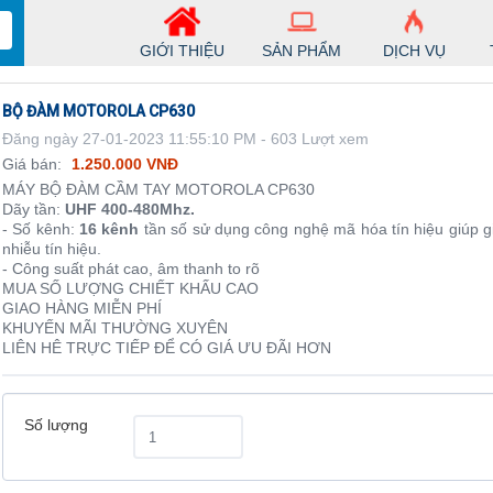
GIỚI THIỆU
SẢN PHẨM
DỊCH VỤ
BỘ ĐÀM MOTOROLA CP630
Đăng ngày 27-01-2023 11:55:10 PM - 603 Lượt xem
Giá bán:
1.250.000 VNĐ
MÁY BỘ ĐÀM CẦM TAY MOTOROLA CP630
Dãy tần:
UHF 400-480Mhz.
- Số kênh:
16 kênh
tần số sử dụng công nghệ mã hóa tín hiệu giúp g
nhiễu tín hiệu.
- Công suất phát cao, âm thanh to rõ
MUA SỐ LƯỢNG CHIẾT KHẤU CAO
GIAO HÀNG MIỄN PHÍ
KHUYẾN MÃI THƯỜNG XUYÊN
LIÊN HÊ TRỰC TIẾP ĐỂ CÓ GIÁ ƯU ĐÃI HƠN
Số lượng