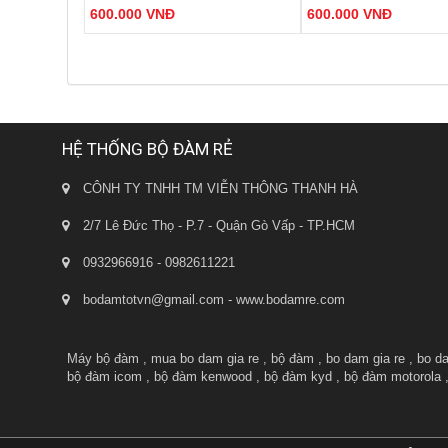
600.000 VNĐ
600.000 VNĐ
thiểu nhiễu tín hiệu.
thiểu nhiễu tín hiệu.
- Công suất phát: 5W (UHF).
- Công suất phát: 12W (U
- Pin: 1500mAh - 7.4V mang lại thời
- Pin: 5800mAh - 7.4V m
gian đàm thoại dài.
gian đàm thoại dài.
Đặt Hàng
Đ
- Đèn báo trạng thái tín hiệu và Pin
- Đèn báo trạng thái tín
sạc.
sạc.
HỆ THỐNG BỘ ĐÀM RẺ
- Trọng lượng: 250g.
CÔNH TY TNHH TM VIỄN THÔNG THANH HÀ
2/7 Lê Đức Thọ - P.7 - Quận Gò Vấp - TP.HCM
0932966916 - 0982611221
bodamtotvn@gmail.com - www.bodamre.com
Máy bộ đàm
,
mua bo dam gia re
,
bộ đàm
,
bo dam gia re
,
bo d
bộ đàm icom
,
bộ đàm kenwood
,
bộ đàm kyd
,
bộ đàm motorola