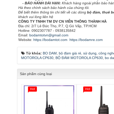
- BẢO HÀNH DÀI HẠN:
Khách hàng ngoài phần bảo hành
Hà theo chính sách bảo hành của chúng tôi.
Để biết thêm thông tin chi tiết về các dòng
bộ đàm, thuê b
khách vui lòng liên hệ
CÔNG TY TNHH TM DV CN VIỄN THÔNG THÀNH HÀ
Địa chỉ: 2/7 Lê Đức Thọ, P.7, Q.Gò Vấp, TP.HCM
Hotline: 0902307787 - 0938135842
Email:
bodamtotvn@gmail.com
Website:
https://bodamtot.com
https://bodamre.com
Từ khóa:
BO DAM
,
bộ đàm giá rẻ
,
sử dụng
,
công ngh
MOTOROLA CP630
,
BỘ ĐÀM MOTOROLA CP630
,
bo da
Sản phẩm cùng loại
Hot
Hot