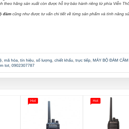
 theo hãng sản xuất còn được hỗ trợ bảo hành riêng từ phía Viễn T
ộ đàm
cũng như được tư vấn chi tiết về từng sản phẩm và tính năng s
ệ
,
mã hóa
,
tín hiệu
,
số lượng
,
chiết khấu
,
trực tiếp
,
MÁY BỘ ĐÀM CẦM
m tot
,
0902307787
Hot
Hot