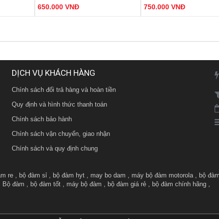
MIỄN PHÍ VẬN CHUY
650.000 VNĐ
750.000 VNĐ
thiểu nhiễu tín hiệu.
thiểu nhiễu tín hiệu.
HÔM NAY
HF).
- Công suất phát: 10W (UHF).
- Công suất phát cao, âm tha
Số lượng quà tặng có hạn
ang lại thời
- Pin: 2500mAh - 7.4V mang lại thời
MUA SỐ LƯỢNG CHIẾ
gian đàm thoại dài.
CAO
ặt Hàng
Đặt Hàng
Đặt
 hiệu và Pin
- Đèn báo trạng thái tín hiệu và Pin
GIAO HÀNG MIỄN PHÍ
sạc.
DỊCH VỤ KHÁCH HÀNG
KHUYẾN MÃI THƯỜNG X
LIÊN HÊ TRỰC TIẾP ĐỂ
Chính sách đổi trả hàng và hoàn tiền
ƯU ĐÃI HƠN
Quy định và hình thức thanh toán
Chính sách bảo hành
Chính sách vận chuyển, giao nhận
Chính sách và quy định chung
am re
,
bộ đàm sỉ
,
bộ đàm hyt
,
may bo dam
,
máy bộ đàm motorola
,
bộ đàm
,
Bộ đàm
,
bộ đàm tốt
,
máy bộ đàm
,
bộ đàm giá rẻ
,
bộ đàm chính hãng
,