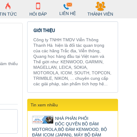
LIÊN HỆ
TIN TỨC
HỎI ĐÁP
THÀNH VIÊN
GIỚI THIỆU
Công ty TNHH TMDV Viễn Thông
Thanh Hà hiện là đối tác quan trọng
của các hãng Trắc địa, Viễn thông,
Quang học hàng đầu tại Việt nam và
Thế giới như: KENWOOD, GARMIN,
iảm thiểu
MAGELLAN, LEICA, SOKIA,
MOTOROLA, ICOM, SOUTH, TOPCON,
TRIMBLE, NIKON, ... chuyên cung cấp
các giải pháp, sản phẩm tích hợp hệ...
Tin xem nhiều
NHÀ PHÂN PHỐI
ĐỘC QUYỀN BỘ ĐÀM
MOTOROLA,BỘ ĐÀM KENWOOD, BỘ
ĐÀM ICOM (JAPAN), MÁY BỘ ĐÀM