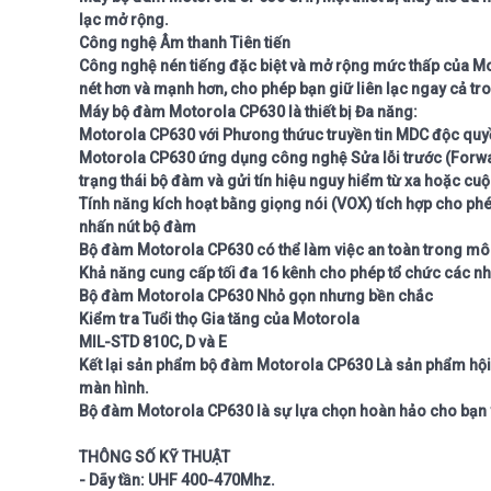
lạc mở rộng.
Công nghệ Âm thanh Tiên tiến
Công nghệ nén tiếng đặc biệt và mở rộng mức thấp của Mo
nét hơn và mạnh hơn, cho phép bạn giữ liên lạc ngay cả tr
Máy bộ đàm Motorola CP630 là thiết bị Đa năng:
Motorola CP630 với Phưong thứuc truyền tin MDC độc quyền
Motorola CP630 ứng dụng công nghệ Sửa lỗi trước (Forwar
trạng thái bộ đàm và gửi tín hiệu nguy hiểm từ xa hoặc cuộ
Tính năng kích hoạt bằng giọng nói (VOX) tích hợp cho ph
nhấn nút bộ đàm
Bộ đàm Motorola CP630
có thể làm việc an toàn trong mô
Khả năng cung cấp tối đa 16 kênh cho phép tổ chức các nh
Bộ đàm Motorola CP630 Nhỏ gọn nhưng bền chắc
Kiểm tra Tuổi thọ Gia tăng của Motorola
MIL-STD 810C, D và E
Kết lại sản phẩm
bộ đàm Motorola CP630
Là sản phẩm hội 
màn hình.
Bộ đàm Motorola CP630 là sự lựa chọn hoàn hảo cho bạn v
THÔNG SỐ KỸ THUẬT
- Dãy tần:
UHF 400-470Mhz.