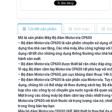
Chi tiết sản phẩm
Bình luận
Đá
Mô tả sản phẩm Máy Bộ đàm Motorola CP630
– Bộ đàm Motorola CP630
là sản phẩm chuyên sử dụng ch
dựng tòa nhà cao tầng, Các nhà máy, khu công nghiệp với b
dụng rất tốt cho những ứng dụng thông thường như nhà hàng
hành sản xuất.
– Bộ đàm Motorola CP630 được thiết kế rắn chắc đáp ứng c
Vì vậy, Bộ đàm cầm tay Motorola CP630 rất phù hợp với mô
– Bộ đàm Motorola CP630, pin cực khủng đàm thoại 14h li
– Bộ đàm Motorola CP630 là sản phẩn của Motorola. Tuy nh
dụng, chúng tôi có thể nhập về theo đường xách tay. Bộ đ
hợp cho các công ty có chuyên gia nước ngoài đã quen s
Một trong các dòng máy bộ đàm cầm tay chắc nhất trong 
Motorola CP630 với kích thước và trọng lượng của nó, ch
trong lòng bàn tay bạn.
Máy bộ đàm Motorola CP630 UHF, Một thiết bị thay thế đa