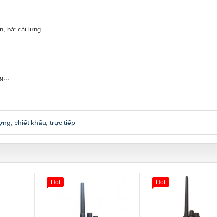
, bát cài lưng .
g...
ượng
,
chiết khấu
,
trực tiếp
Hot
Hot