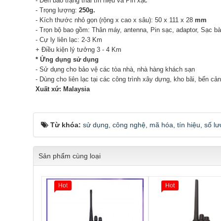
- Đèn báo trạng thái tín hiệu và Pin xạc
- Trọng lượng:
250g.
- Kích thước nhỏ gọn (rộng x cao x sâu): 50 x 111 x 28
mm
- Trọn bộ bao gồm: Thân máy, antenna, Pin sạc, adaptor, Sạc bàn
- Cự ly liên lạc: 2-3 Km
+ Điều kiện lý tưởng 3 - 4 Km
* Ứng dụng sử dụng
- Sử dụng cho bảo vệ các tòa nhà, nhà hàng khách sạn
- Dùng cho liên lạc tại các công trình xây dựng, kho bãi, bến cản
Xuất xứ: Malaysia
Từ khóa:
sử dụng
,
công nghệ
,
mã hóa
,
tín hiệu
,
số l
Sản phẩm cùng loại
Hot
Hot