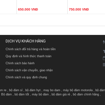
 số sử dụng
- Số kênh: 16 kênh tần số sử dụng
- Số kênh:
16 kênh
tần số
-
ệu giúp giảm
công nghệ mã hóa tín hiệu giúp giảm
công nghệ mã hóa tín hiệu 
MIỄN PHÍ VẬN CHUY
650.000 VNĐ
750.000 VNĐ
thiểu nhiễu tín hiệu.
thiểu nhiễu tín hiệu.
HÔM NAY
HF).
- Công suất phát: 10W (UHF).
- Công suất phát cao, âm tha
Số lượng quà tặng có hạn
ang lại thời
- Pin: 2500mAh - 7.4V mang lại thời
MUA SỐ LƯỢNG CHIẾ
gian đàm thoại dài.
CAO
ặt Hàng
Đặt Hàng
Đặt
 hiệu và Pin
- Đèn báo trạng thái tín hiệu và Pin
GIAO HÀNG MIỄN PHÍ
sạc.
DỊCH VỤ KHÁCH HÀNG
KHUYẾN MÃI THƯỜNG X
LIÊN HÊ TRỰC TIẾP ĐỂ
Chính sách đổi trả hàng và hoàn tiền
ƯU ĐÃI HƠN
Quy định và hình thức thanh toán
Chính sách bảo hành
Chính sách vận chuyển, giao nhận
Chính sách và quy định chung
am re
,
bộ đàm sỉ
,
bộ đàm hyt
,
may bo dam
,
máy bộ đàm motorola
,
bộ đàm
,
Bộ đàm
,
bộ đàm tốt
,
máy bộ đàm
,
bộ đàm giá rẻ
,
bộ đàm chính hãng
,