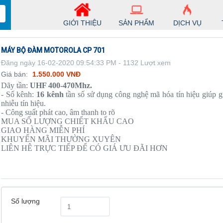
GIỚI THIỆU
SẢN PHẨM
DỊCH VỤ
MÁY BỘ ĐÀM MOTOROLA CP 701
Đăng ngày 16-02-2020 09:54:33 PM - 1132 Lượt xem
Giá bán:
1.550.000 VNĐ
Dãy tần:
UHF 400-470Mhz.
- Số kênh:
16 kênh
tần số sử dụng công nghệ mã hóa tín hiệu giúp g
nhiễu tín hiệu.
- Công suất phát cao, âm thanh to rõ
MUA SỐ LƯỢNG CHIẾT KHẤU CAO
GIAO HÀNG MIỄN PHÍ
KHUYẾN MÃI THƯỜNG XUYÊN
LIÊN HÊ TRỰC TIẾP ĐỂ CÓ GIÁ ƯU ĐÃI HƠN
Số lượng