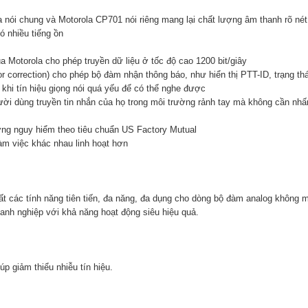
 nói chung và Motorola CP701 nói riêng mang lại chất lượng âm thanh rõ né
ó nhiều tiếng ồn
Motorola cho phép truyền dữ liệu ở tốc độ cao 1200 bit/giây
 correction) cho phép bộ đàm nhận thông báo, như hiển thị PTT-ID, trạng th
 khi tín hiệu giọng nói quá yếu để có thể nghe được
ười dùng truyền tin nhắn của họ trong môi trường rảnh tay mà không cần nhấ
ờng nguy hiểm theo tiêu chuẩn US Factory Mutual
àm việc khác nhau linh hoạt hơn
ất các tính năng tiên tiến, đa năng, đa dụng cho dòng bộ đàm analog không 
nh nghiệp với khả năng hoạt động siêu hiệu quả.
p giảm thiểu nhiễu tín hiệu.