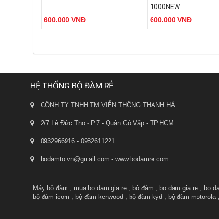
- Số kênh: 16 kênh tần số sử dụng
- Số kênh: 16 kênh tần
1000NEW
công nghệ mã hóa tín hiệu giúp giảm
công nghệ mã hóa tín hi
600.000 VNĐ
600.000 VNĐ
thiểu nhiễu tín hiệu.
thiểu nhiễu tín hiệu.
- Công suất phát: 5W (UHF).
- Công suất phát: 12W (U
- Pin: 1500mAh - 7.4V mang lại thời
- Pin: 5800mAh - 7.4V m
gian đàm thoại dài.
gian đàm thoại dài.
Đặt Hàng
Đ
- Đèn báo trạng thái tín hiệu và Pin
- Đèn báo trạng thái tín
sạc.
sạc.
HỆ THỐNG BỘ ĐÀM RẺ
- Trọng lượng: 250g.
CÔNH TY TNHH TM VIỄN THÔNG THANH HÀ
2/7 Lê Đức Thọ - P.7 - Quận Gò Vấp - TP.HCM
0932966916 - 0982611221
bodamtotvn@gmail.com - www.bodamre.com
Máy bộ đàm
,
mua bo dam gia re
,
bộ đàm
,
bo dam gia re
,
bo d
bộ đàm icom
,
bộ đàm kenwood
,
bộ đàm kyd
,
bộ đàm motorola