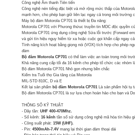
Công nghệ Âm thanh Tiên tiến
Công nghệ nén tiếng đặc biệt và mở rộng mức thấp của Motorola
mạnh hơn, cho phép bạn giữ liên lạc ngay cả trong môi trường c
Máy bộ đàm Motorola CP701 là thiết bị Đa năng:
Motorola CP701 với Phưong thứuc truyền tin MDC độc quyền của 
Motorola CP701 ứng dụng công nghệ Sửa lỗi trước (Forward error
và gửi tín hiệu nguy hiểm từ xa hoặc cuộc gọi khẩn cấp ngay cả
Tính năng kích hoạt bằng giọng nói (VOX) tích hợp cho phép ng
đàm
Bộ đàm Motorola CP701
có thể làm việc an toàn trong môi trư
Khả năng cung cấp tối đa 16 kênh cho phép tổ chức các nhóm l
Bộ đàm Motorola CP701 Nhỏ gọn nhưng bền chắc
Kiểm tra Tuổi thọ Gia tăng của Motorola
MIL-STD 810C, D và E
Kết lại sản phẩm
bộ đàm Motorola CP701
Là sản phẩm hội tụ t
Bộ đàm Motorola CP701 là sự lựa chọn hoàn hảo cho bạn và Doa
THÔNG SỐ KỸ THUẬT
- Dãy tần:
UHF 400-470Mhz.
- Số kênh:
16 kênh
tần số sử dụng công nghệ mã hóa tín hiệu giú
- Công suất phát:
15W (UHF).
- Pin:
4500mAh-7.4V
mang lại thời gian đàm thoại dài