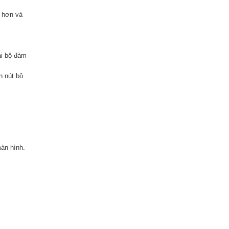
t hơn và
ái bộ đàm
n nút bộ
màn hình.