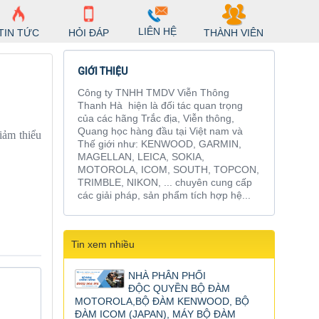
LIÊN HỆ
TIN TỨC
HỎI ĐÁP
THÀNH VIÊN
GIỚI THIỆU
Công ty TNHH TMDV Viễn Thông
Thanh Hà hiện là đối tác quan trọng
của các hãng Trắc địa, Viễn thông,
Quang học hàng đầu tại Việt nam và
iảm thiểu
Thế giới như: KENWOOD, GARMIN,
MAGELLAN, LEICA, SOKIA,
MOTOROLA, ICOM, SOUTH, TOPCON,
TRIMBLE, NIKON, ... chuyên cung cấp
các giải pháp, sản phẩm tích hợp hệ...
Tin xem nhiều
NHÀ PHÂN PHỐI
ĐỘC QUYỀN BỘ ĐÀM
MOTOROLA,BỘ ĐÀM KENWOOD, BỘ
ĐÀM ICOM (JAPAN), MÁY BỘ ĐÀM