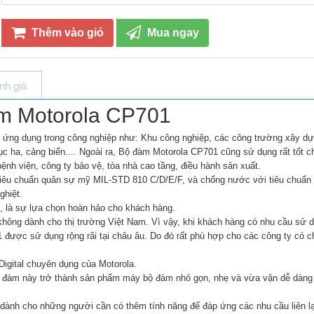
Thêm vào giỏ
Mua ngay
nh giá
m Motorola CP701
 ứng dụng trong công nghiệp như: Khu công nghiệp, các công trường xây dự
ục ha, cảng biển.... Ngoài ra, Bộ đàm Motorola CP701 cũng sử dụng rất tốt 
nh viện, công ty bảo vệ, tòa nhà cao tầng, điều hành sản xuất.
iêu chuẩn quân sự mỹ MIL-STD 810 C/D/E/F, và chống nước với tiêu chuẩn 
ghiệt.
, là sự lựa chọn hoàn hảo cho khách hàng.
không dành cho thị trường Việt Nam. Vì vậy, khi khách hàng có nhu cầu sử 
 được sử dụng rộng rãi tại châu âu. Do đó rất phù hợp cho các công ty có c
igital chuyên dụng của Motorola.
ộ đàm này trở thành sản phẩm máy bộ đàm nhỏ gọn, nhẹ và vừa vặn dễ dàng 
 dành cho những người cần có thêm tính năng để đáp ứng các nhu cầu liên l