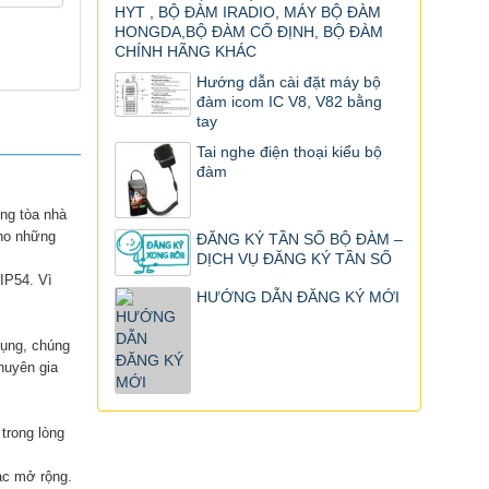
HYT , BỘ ĐÀM IRADIO, MÁY BỘ ĐÀM
HONGDA,BỘ ĐÀM CỐ ĐỊNH, BỘ ĐÀM
CHÍNH HÃNG KHÁC
Hướng dẫn cài đặt máy bộ
đàm icom IC V8, V82 bằng
tay
Tai nghe điện thoại kiểu bộ
đàm
ng tòa nhà
cho những
ĐĂNG KÝ TẦN SỐ BỘ ĐÀM –
DỊCH VỤ ĐĂNG KÝ TẦN SỐ
IP54. Vì
HƯỚNG DẪN ĐĂNG KÝ MỚI
dụng, chúng
huyên gia
trong lòng
ạc mở rộng.