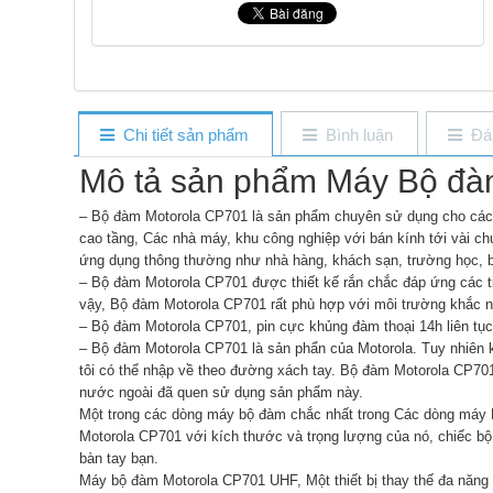
Chi tiết sản phẩm
Bình luận
Đá
Mô tả sản phẩm Máy Bộ đà
– Bộ đàm Motorola CP701
là sản phẩm chuyên sử dụng cho các
cao tầng, Các nhà máy, khu công nghiệp với bán kính tới vài ch
ứng dụng thông thường như nhà hàng, khách sạn, trường học, bệ
– Bộ đàm Motorola CP701 được thiết kế rắn chắc đáp ứng các t
vậy, Bộ đàm Motorola CP701 rất phù hợp với môi trường khắc n
– Bộ đàm Motorola CP701, pin cực khủng đàm thoại 14h liên tục
– Bộ đàm Motorola CP701 là sản phẩn của Motorola. Tuy nhiên 
tôi có thể nhập về theo đường xách tay. Bộ đàm Motorola CP701
nước ngoài đã quen sử dụng sản phẩm này.
Một trong các dòng máy bộ đàm chắc nhất trong Các dòng máy D
Motorola CP701 với kích thước và trọng lượng của nó, chiếc b
bàn tay bạn.
Máy bộ đàm Motorola CP701 UHF, Một thiết bị thay thế đa năng